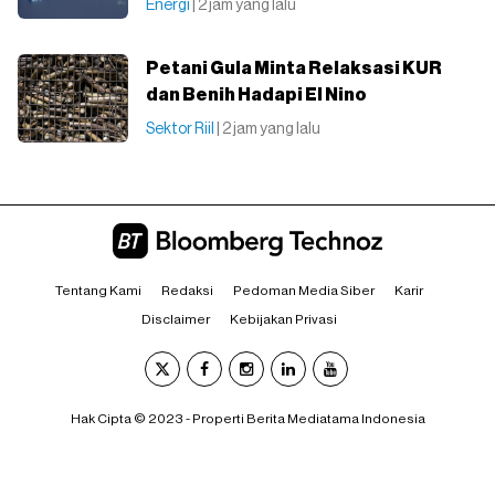
Energi
| 2 jam yang lalu
Petani Gula Minta Relaksasi KUR
dan Benih Hadapi El Nino
Sektor Riil
| 2 jam yang lalu
Tentang Kami
Redaksi
Pedoman Media Siber
Karir
Disclaimer
Kebijakan Privasi
Hak Cipta © 2023 - Properti Berita Mediatama Indonesia