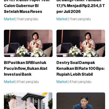
Calon Gubernur BI
17,1% Menjadi Rp2.254,5 T
Setelah Masa Reses
per Juli 2026
Market
| 1 hari yang lalu
Market
| 1 hari yang lalu
BI Pastikan SRBI untuk
Destry Soal Dampak
Pacu Inflow, Bukan Alat
Kenaikan BI Rate 100 Bps:
Investasi Bank
Rupiah Lebih Stabil
Market
| 4 hari yang lalu
Market
| 4 hari yang lalu