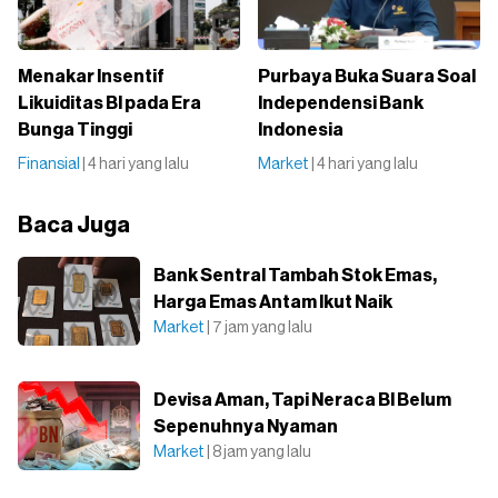
Menakar Insentif
Purbaya Buka Suara Soal
Likuiditas BI pada Era
Independensi Bank
Bunga Tinggi
Indonesia
Finansial
| 4 hari yang lalu
Market
| 4 hari yang lalu
Baca Juga
Bank Sentral Tambah Stok Emas,
Harga Emas Antam Ikut Naik
Market
| 7 jam yang lalu
Devisa Aman, Tapi Neraca BI Belum
Sepenuhnya Nyaman
Market
| 8 jam yang lalu