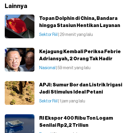
Lainnya
Topan Dolphin di China, Bandara
hingga Stasiun Hentikan Layanan
Sektor Riil
| 29 menit yang lalu
Kejagung Kembali Periksa Febrie
Adriansyah, 2 Orang Tak Hadir
Nasional
| 59 menit yang lalu
APJI: Sumur Bor dan Listrik Irigasi
Jadi Stimulus Ideal Petani
Sektor Riil
| 1 jam yang lalu
RI Ekspor 400 Ribu Ton Logam
Senilai Rp2,2 Triliun