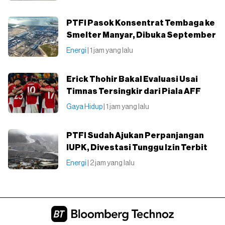
PTFI Pasok Konsentrat Tembaga ke
Smelter Manyar, Dibuka September
Energi
| 1 jam yang lalu
Erick Thohir Bakal Evaluasi Usai
Timnas Tersingkir dari Piala AFF
Gaya Hidup
| 1 jam yang lalu
PTFI Sudah Ajukan Perpanjangan
IUPK, Divestasi Tunggu Izin Terbit
Energi
| 2 jam yang lalu