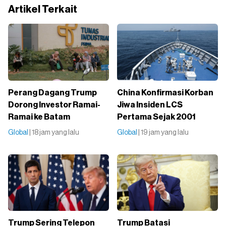
Artikel Terkait
Perang Dagang Trump
China Konfirmasi Korban
Dorong Investor Ramai-
Jiwa Insiden LCS
Ramai ke Batam
Pertama Sejak 2001
Global
| 18 jam yang lalu
Global
| 19 jam yang lalu
Trump Sering Telepon
Trump Batasi