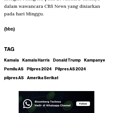
dalam wawancara CBS News yang disiarkan
pada hari Minggu.
(bbn)
TAG
Kamala
Kamala Harris
Donald Trump
Kampanye
Pemilu AS
Pilpres 2024
Pilpres AS 2024
pilpres AS
Amerika Serikat