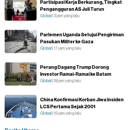
Partisipasi Kerja Berkurang, Tingkat
Pengangguran AS Juli Turun
Global
| 3 jam yang lalu
Parlemen Uganda Setujui Pengiriman
Pasukan Militer ke Gaza
Global
| 17 jam yang lalu
Perang Dagang Trump Dorong
Investor Ramai-Ramai ke Batam
Global
| 18 jam yang lalu
China Konfirmasi Korban Jiwa Insiden
LCS Pertama Sejak 2001
Global
| 19 jam yang lalu