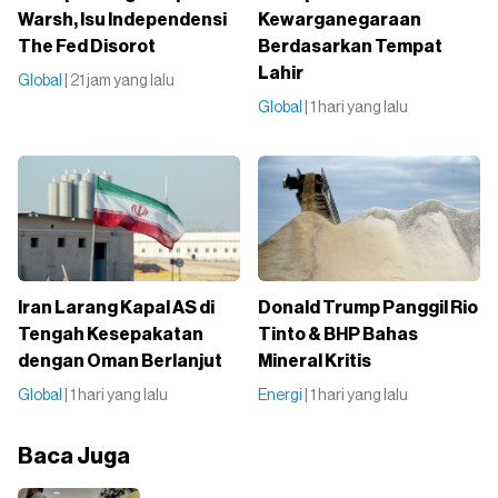
Warsh, Isu Independensi
Kewarganegaraan
The Fed Disorot
Berdasarkan Tempat
Lahir
Global
| 21 jam yang lalu
Global
| 1 hari yang lalu
Iran Larang Kapal AS di
Donald Trump Panggil Rio
Tengah Kesepakatan
Tinto & BHP Bahas
dengan Oman Berlanjut
Mineral Kritis
Global
| 1 hari yang lalu
Energi
| 1 hari yang lalu
Baca Juga