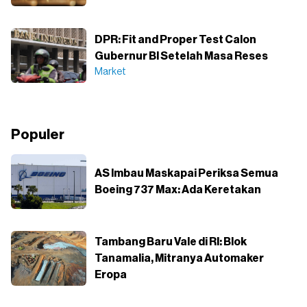
DPR: Fit and Proper Test Calon
Gubernur BI Setelah Masa Reses
Market
Populer
AS Imbau Maskapai Periksa Semua
Boeing 737 Max: Ada Keretakan
Tambang Baru Vale di RI: Blok
Tanamalia, Mitranya Automaker
Eropa