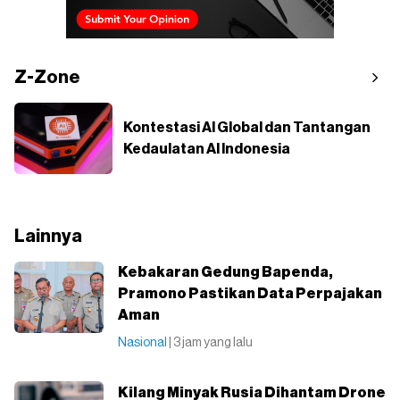
Z-Zone
Kontestasi AI Global dan Tantangan
Kedaulatan AI Indonesia
Lainnya
Kebakaran Gedung Bapenda,
Pramono Pastikan Data Perpajakan
Aman
Nasional
| 3 jam yang lalu
Kilang Minyak Rusia Dihantam Drone