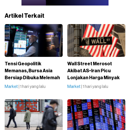
Artikel Terkait
Tensi Geopolitik
Wall Street Merosot
Memanas, Bursa Asia
Akibat AS-Iran Picu
Bersiap Dibuka Melemah
Lonjakan Harga Minyak
Market
| 1 hari yang lalu
Market
| 1 hari yang lalu