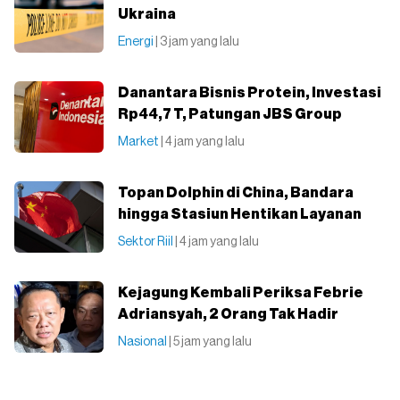
Ukraina
Energi
| 3 jam yang lalu
Danantara Bisnis Protein, Investasi
Rp44,7 T, Patungan JBS Group
Market
| 4 jam yang lalu
Topan Dolphin di China, Bandara
hingga Stasiun Hentikan Layanan
Sektor Riil
| 4 jam yang lalu
Kejagung Kembali Periksa Febrie
Adriansyah, 2 Orang Tak Hadir
Nasional
| 5 jam yang lalu