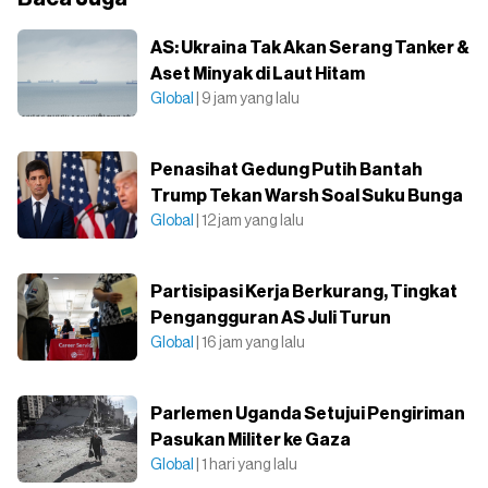
AS: Ukraina Tak Akan Serang Tanker &
Aset Minyak di Laut Hitam
Global
| 9 jam yang lalu
Penasihat Gedung Putih Bantah
Trump Tekan Warsh Soal Suku Bunga
Global
| 12 jam yang lalu
Partisipasi Kerja Berkurang, Tingkat
Pengangguran AS Juli Turun
Global
| 16 jam yang lalu
Parlemen Uganda Setujui Pengiriman
Pasukan Militer ke Gaza
Global
| 1 hari yang lalu