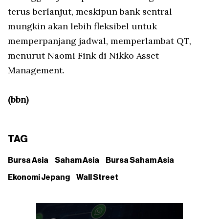
terus berlanjut, meskipun bank sentral
mungkin akan lebih fleksibel untuk
memperpanjang jadwal, memperlambat QT,
menurut Naomi Fink di Nikko Asset
Management.
(bbn)
TAG
Bursa Asia
Saham Asia
Bursa Saham Asia
Ekonomi Jepang
Wall Street