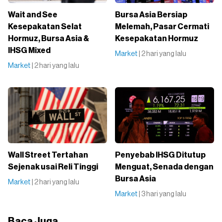
Wait and See
Bursa Asia Bersiap
Kesepakatan Selat
Melemah, Pasar Cermati
Hormuz, Bursa Asia &
Kesepakatan Hormuz
IHSG Mixed
Market
| 2 hari yang lalu
Market
| 2 hari yang lalu
Wall Street Tertahan
Penyebab IHSG Ditutup
Sejenak usai Reli Tinggi
Menguat, Senada dengan
Bursa Asia
Market
| 2 hari yang lalu
Market
| 3 hari yang lalu
Baca Juga