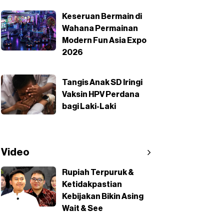
Keseruan Bermain di
Wahana Permainan
Modern Fun Asia Expo
2026
Tangis Anak SD Iringi
Vaksin HPV Perdana
bagi Laki-Laki
Video
Rupiah Terpuruk &
Ketidakpastian
Kebijakan Bikin Asing
Wait & See