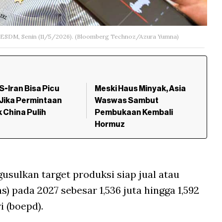
an ESDM, Senin (11/5/2026). (Bloomberg Technoz/Azura Yumna)
S-Iran Bisa Picu
Meski Haus Minyak, Asia
i Jika Permintaan
Waswas Sambut
 China Pulih
Pembukaan Kembali
Hormuz
usulkan target produksi siap jual atau
) pada 2027 sebesar 1,536 juta hingga 1,592
i (boepd).