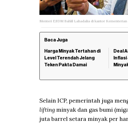
Menteri ESDM Bahlil Lahadalia di kantor Kementeri
Baca Juga
Harga Minyak Tertahan di
Deal A
Level Terendah Jelang
Inflas
Teken Pakta Damai
Minyak
Selain ICP, pemerintah juga meng
lifting
minyak dan gas bumi (migas
juta barrel setara minyak per har