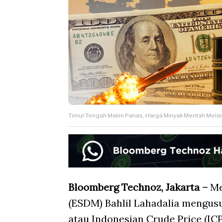
Timur Tengah Makin Panas, Harga Minyak Mentah Mela
Bloomberg Technoz, Jakarta –
Me
(ESDM) Bahlil Lahadalia mengus
atau Indonesian Crude Price (I