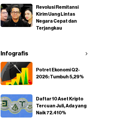
Revolusi Remitansi
Kirim Uang Lintas
Negara Cepat dan
Terjangkau
Infografis
Potret Ekonomi Q2-
2026: Tumbuh 5,29%
Daftar 10 Aset Kripto
Tercuan Juli, Ada yang
Naik 72.410%