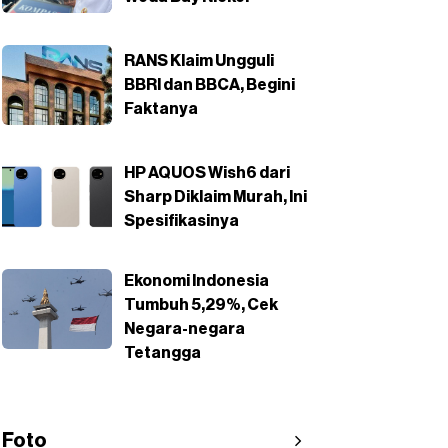
RANS Klaim Ungguli
BBRI dan BBCA, Begini
Faktanya
HP AQUOS Wish6 dari
Sharp Diklaim Murah, Ini
Spesifikasinya
Ekonomi Indonesia
Tumbuh 5,29%, Cek
Negara-negara
Tetangga
Foto