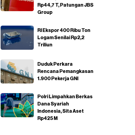
Rp44,7 T, Patungan JBS
Group
RI Ekspor 400 Ribu Ton
Logam Senilai Rp2,2
Triliun
Duduk Perkara
Rencana Pemangkasan
1.900 Pekerja GNI
Polri Limpahkan Berkas
Dana Syariah
Indonesia, Sita Aset
Rp425 M