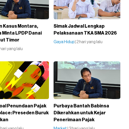
n Kasus Montara,
Simak Jadwal Lengkap
 Minta LPDP Danai
Pelaksanaan TKA SMA 2026
aut Timor
Gaya Hidup
| 2 hari yang lalu
1 hari yang lalu
oal Penundaan Pajak
Purbaya Bantah Babinsa
lace: Preseden Buruk
Dikerahkan untuk Kejar
akan
Penerimaan Pajak
2 hari yang lalu
Market
| 3 hari yang lalu