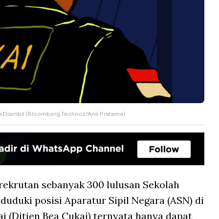
isa Diambil (Bloomberg Technoz/Arie Pratama)
rekrutan sebanyak 300 lulusan Sekolah
duki posisi Aparatur Sipil Negara (ASN) di
i (Ditjen Bea Cukai) ternyata hanya dapat