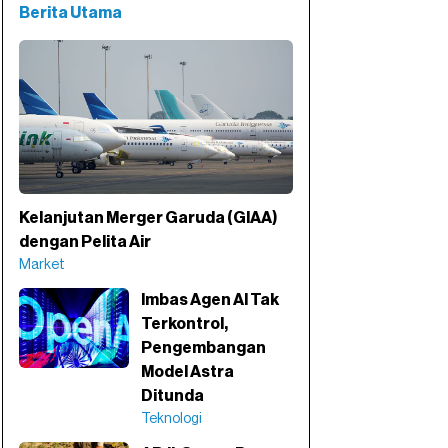
Berita Utama
Kelanjutan Merger Garuda (GIAA)
dengan Pelita Air
Market
Imbas Agen AI Tak
Terkontrol,
Pengembangan
Model Astra
Ditunda
Teknologi