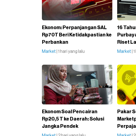
Ekonom: Perpanjangan SAL
16 Tahu
Rp70T Beri Ketidakpastian ke
Purbaya
Perbankan
Riset L
Market
| 1 hari yang lalu
Market
| 
Ekonom Soal Pencairan
Pakar S
Rp20,5 T ke Daerah: Solusi
Marketp
Jangka Pendek
Perpaj
Market
| 2 hari yang lalu
Market
| 