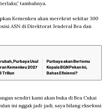
berlaku," tambahnya.
kan Kemenkeu akan merekrut sekitar 300
isi ASN di Direktorat Jenderal Bea dan
rubah, Purbaya Usul
Purbaya akan Bertemu
ran Kemenkeu 2027
Kepala BGN Pekan Ini,
 Triliun
Bahas Efisiensi?
uangan sendiri kami akan buka di Bea Cukai
lan ini nggak jadi-jadi, saya bilang eksekusi