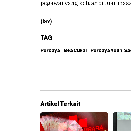
pegawai yang keluar di luar mas
(lav)
TAG
Purbaya
Bea Cukai
Purbaya Yudhi S
Artikel Terkait