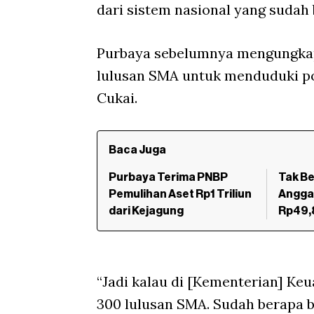
dari sistem nasional yang sudah 
Purbaya sebelumnya mengungkap
lulusan SMA untuk menduduki pos
Cukai.
Baca Juga
Purbaya Terima PNBP
Tak Be
Pemulihan Aset Rp1 Triliun
Angga
dari Kejagung
Rp49,8
“Jadi kalau di [Kementerian] Ke
300 lulusan SMA. Sudah berapa bu