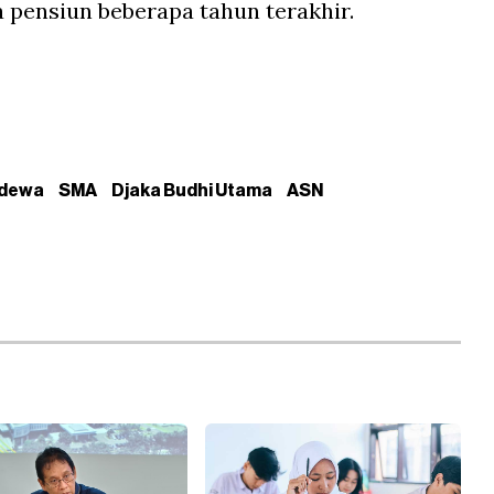
a pensiun beberapa tahun terakhir.
adewa
SMA
Djaka Budhi Utama
ASN