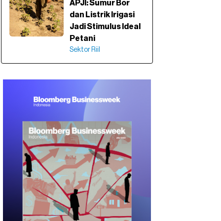
APJI: Sumur Bor
dan Listrik Irigasi
Jadi Stimulus Ideal
Petani
Sektor Riil