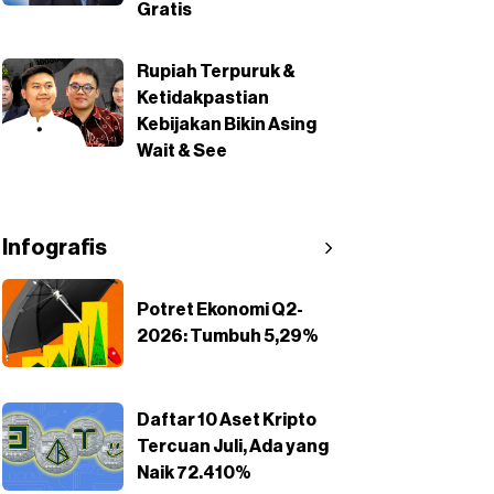
Gratis
Rupiah Terpuruk &
Ketidakpastian
Kebijakan Bikin Asing
Wait & See
Infografis
Potret Ekonomi Q2-
2026: Tumbuh 5,29%
Daftar 10 Aset Kripto
Tercuan Juli, Ada yang
Naik 72.410%