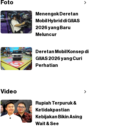
Foto
Menengok Deretan
Mobil Hybrid di GIIAS
2026 yang Baru
Meluncur
Deretan Mobil Konsep di
GIIAS 2026 yang Curi
Perhatian
Video
Rupiah Terpuruk &
Ketidakpastian
Kebijakan Bikin Asing
Wait & See