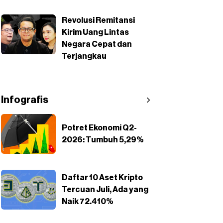
Revolusi Remitansi
Kirim Uang Lintas
Negara Cepat dan
Terjangkau
Infografis
Potret Ekonomi Q2-
2026: Tumbuh 5,29%
Daftar 10 Aset Kripto
Tercuan Juli, Ada yang
Naik 72.410%