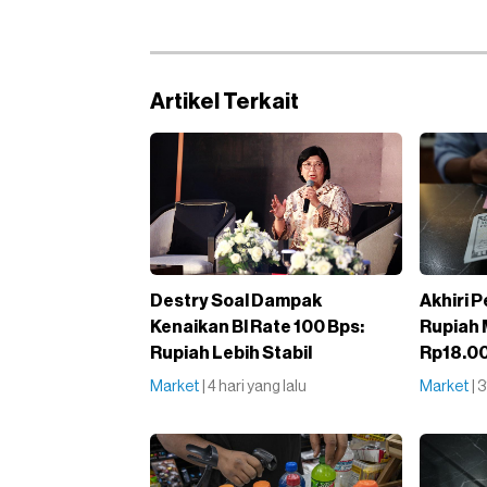
Artikel Terkait
Destry Soal Dampak
Akhiri 
Kenaikan BI Rate 100 Bps:
Rupiah 
Rupiah Lebih Stabil
Rp18.0
Market
| 4 hari yang lalu
Market
| 