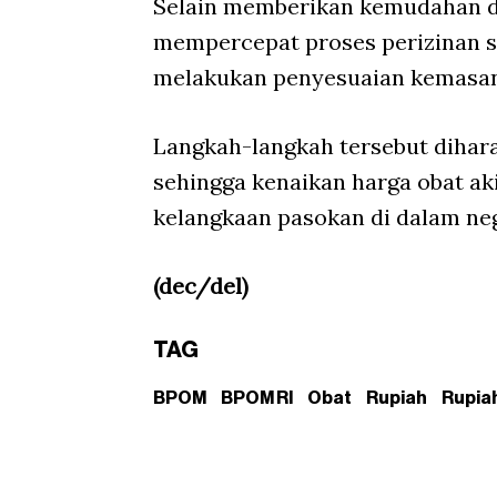
Selain memberikan kemudahan d
mempercepat proses perizinan s
melakukan penyesuaian kemasan
Langkah-langkah tersebut dihar
sehingga kenaikan harga obat ak
kelangkaan pasokan di dalam neg
(dec/del)
TAG
BPOM
BPOM RI
Obat
Rupiah
Rupia