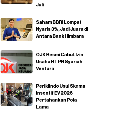
Juli
Saham BBRI Lompat
Nyaris 3%, Jadi Juara di
Antara Bank Himbara
OJK Resmi Cabut Izin
Usaha BTPN Syariah
Ventura
Periklindo Usul Skema
Insentif EV 2026
Pertahankan Pola
Lama