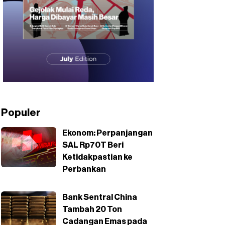
Populer
Ekonom: Perpanjangan
SAL Rp70T Beri
Ketidakpastian ke
Perbankan
Bank Sentral China
Tambah 20 Ton
Cadangan Emas pada