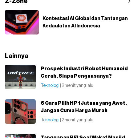
Z-Zone
Kontestasi AI Global dan Tantangan
Kedaulatan AI Indonesia
Lainnya
Prospek Industri Robot Humanoid
Cerah, Siapa Penguasanya?
Teknologi
| 2 menit yang lalu
6 Cara Pilih HP 1 Jutaan yang Awet,
Jangan Cuma Harga Murah
Teknologi
| 2 menit yang lalu
Tanggapan BEI Soal Wakaf Masjid