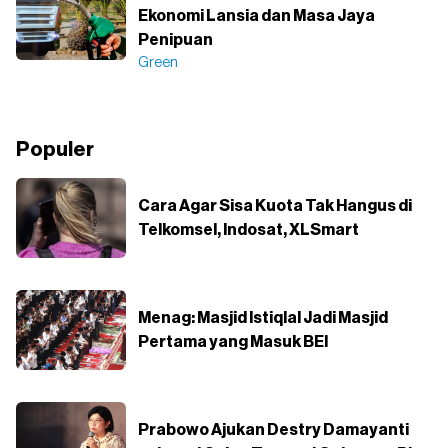
Ekonomi Lansia dan Masa Jaya
Penipuan
Green
Populer
Cara Agar Sisa Kuota Tak Hangus di
Telkomsel, Indosat, XLSmart
Menag: Masjid Istiqlal Jadi Masjid
Pertama yang Masuk BEI
Prabowo Ajukan Destry Damayanti