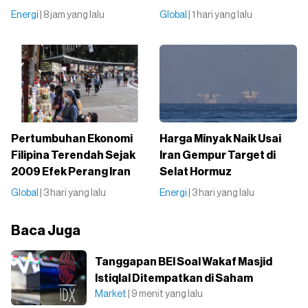
Energi
| 8 jam yang lalu
Global
| 1 hari yang lalu
Pertumbuhan Ekonomi
Harga Minyak Naik Usai
Filipina Terendah Sejak
Iran Gempur Target di
2009 Efek Perang Iran
Selat Hormuz
Global
| 3 hari yang lalu
Energi
| 3 hari yang lalu
Baca Juga
Tanggapan BEI Soal Wakaf Masjid
Istiqlal Ditempatkan di Saham
Market
| 9 menit yang lalu