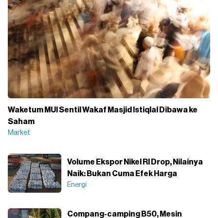
Waketum MUI Sentil Wakaf Masjid Istiqlal Dibawa ke
Saham
Market
Volume Ekspor Nikel RI Drop, Nilainya
Naik: Bukan Cuma Efek Harga
Energi
Compang-camping B50, Mesin