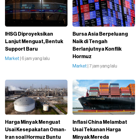
IHSG Diproyeksikan
Bursa Asia Berpeluang
Lanjut Menguat, Bentuk
Naik di Tengah
Support Baru
Berlanjutnya Konflik
Hormuz
Market
| 6 jam yang lalu
Market
| 7 jam yang lalu
Harga Minyak Menguat
Inflasi China Melambat
Usai Kesepakatan Oman-
Usai Tekanan Harga
Iran soal Hormuz Buntu
Minyak Mereda