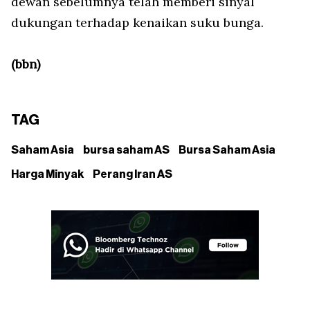
dewan sebelumnya telah memberi sinyal
dukungan terhadap kenaikan suku bunga.
(bbn)
TAG
Saham Asia
bursa saham AS
Bursa Saham Asia
Harga Minyak
Perang Iran AS