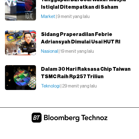
Istiqlal Ditempatkan di Saham
Market
| 9 menit yang lalu
Sidang Praperadilan Febrie
Adriansyah Dimulai Usai HUT RI
Nasional
| 19 menit yang lalu
Dalam 30 Hari Raksasa Chip Taiwan
TSMC Raih Rp257 Triliun
Teknologi
| 29 menit yang lalu
Tentang Kami
Redaksi
Pedoman Media Siber
Karir