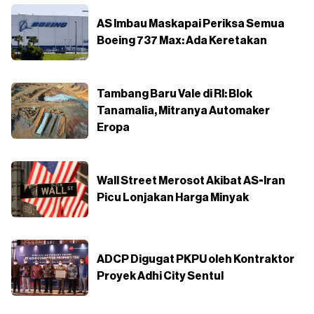
AS Imbau Maskapai Periksa Semua
Boeing 737 Max: Ada Keretakan
Tambang Baru Vale di RI: Blok
Tanamalia, Mitranya Automaker
Eropa
Wall Street Merosot Akibat AS-Iran
Picu Lonjakan Harga Minyak
ADCP Digugat PKPU oleh Kontraktor
Proyek Adhi City Sentul