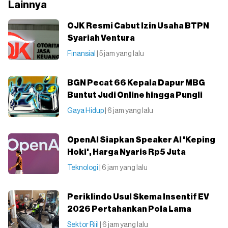
Lainnya
OJK Resmi Cabut Izin Usaha BTPN
Syariah Ventura
Finansial
| 5 jam yang lalu
BGN Pecat 66 Kepala Dapur MBG
Buntut Judi Online hingga Pungli
Gaya Hidup
| 6 jam yang lalu
OpenAI Siapkan Speaker AI 'Keping
Hoki', Harga Nyaris Rp5 Juta
Teknologi
| 6 jam yang lalu
Periklindo Usul Skema Insentif EV
2026 Pertahankan Pola Lama
Sektor Riil
| 6 jam yang lalu