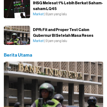
IHSG Melesat 1% Lebih Berkat Saham-
saham LQ45
Market
| 8 jam yang lalu
DPR: Fit and Proper Test Calon
Gubernur BI Setelah Masa Reses
Market
| 9 jam yang lalu
Berita Utama