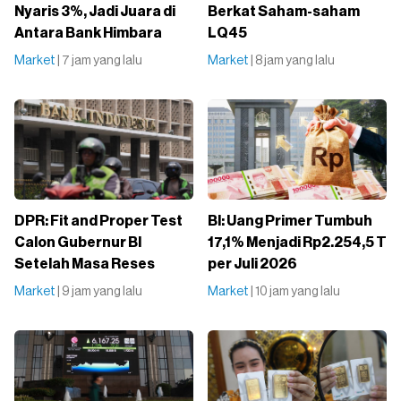
Nyaris 3%, Jadi Juara di
Berkat Saham-saham
Antara Bank Himbara
LQ45
Market
| 7 jam yang lalu
Market
| 8 jam yang lalu
DPR: Fit and Proper Test
BI: Uang Primer Tumbuh
Calon Gubernur BI
17,1% Menjadi Rp2.254,5 T
Setelah Masa Reses
per Juli 2026
Market
| 9 jam yang lalu
Market
| 10 jam yang lalu