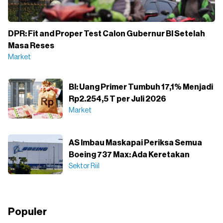
DPR: Fit and Proper Test Calon Gubernur BI Setelah
Masa Reses
Market
BI: Uang Primer Tumbuh 17,1% Menjadi
Rp2.254,5 T per Juli 2026
Market
AS Imbau Maskapai Periksa Semua
Boeing 737 Max: Ada Keretakan
Sektor Riil
Populer