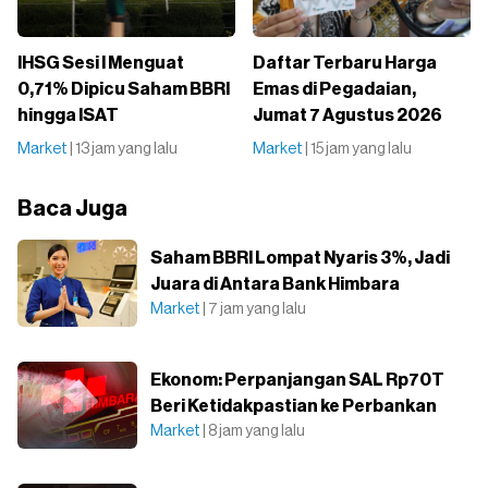
IHSG Sesi I Menguat
Daftar Terbaru Harga
0,71% Dipicu Saham BBRI
Emas di Pegadaian,
hingga ISAT
Jumat 7 Agustus 2026
Market
| 13 jam yang lalu
Market
| 15 jam yang lalu
Baca Juga
Saham BBRI Lompat Nyaris 3%, Jadi
Juara di Antara Bank Himbara
Market
| 7 jam yang lalu
Ekonom: Perpanjangan SAL Rp70T
Beri Ketidakpastian ke Perbankan
Market
| 8 jam yang lalu