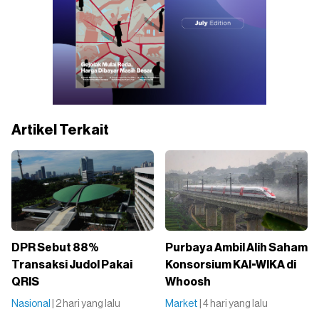
Artikel Terkait
DPR Sebut 88%
Purbaya Ambil Alih Saham
Transaksi Judol Pakai
Konsorsium KAI-WIKA di
QRIS
Whoosh
Nasional
| 2 hari yang lalu
Market
| 4 hari yang lalu