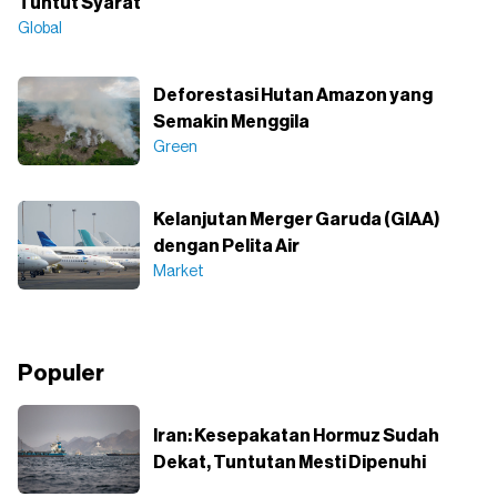
Tuntut Syarat
Global
Deforestasi Hutan Amazon yang
Semakin Menggila
Green
Kelanjutan Merger Garuda (GIAA)
dengan Pelita Air
Market
Populer
Iran: Kesepakatan Hormuz Sudah
Dekat, Tuntutan Mesti Dipenuhi