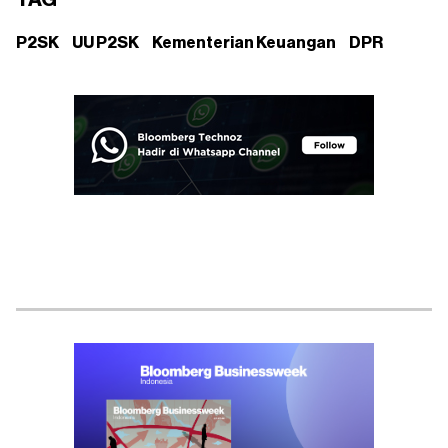
TAG
P2SK
UU P2SK
Kementerian Keuangan
DPR