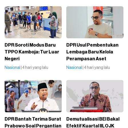
DPR Soroti Modus Baru
DPR Usul Pembentukan
TPPO Kamboja: Tur Luar
Lembaga Baru Kelola
Negeri
Perampasan Aset
Nasional
| 4 hari yang lalu
Nasional
| 4 hari yang lalu
DPR Bantah Terima Surat
Demutualisasi BEI Bakal
Prabowo Soal Pergantian
Efektif Kuartal III, OJK