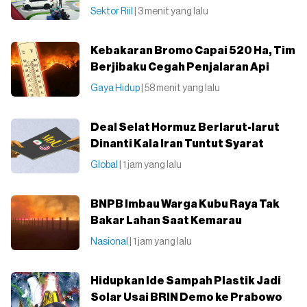
Sektor Riil
| 3 menit yang lalu
Kebakaran Bromo Capai 520 Ha, Tim
Berjibaku Cegah Penjalaran Api
Gaya Hidup
| 58 menit yang lalu
Deal Selat Hormuz Berlarut-larut
Dinanti Kala Iran Tuntut Syarat
Global
| 1 jam yang lalu
BNPB Imbau Warga Kubu Raya Tak
Bakar Lahan Saat Kemarau
Nasional
| 1 jam yang lalu
Hidupkan Ide Sampah Plastik Jadi
Solar Usai BRIN Demo ke Prabowo