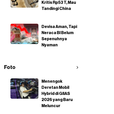
Kritis Rp53 T, Mau
Tandingi China
Devisa Aman, Tapi
Neraca BI Belum
Sepenuhnya
Nyaman
Foto
Menengok
Deretan Mobil
Hybrid di GIIAS
2026 yang Baru
Meluncur