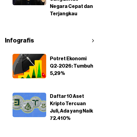
Negara Cepat dan
Terjangkau
Infografis
Potret Ekonomi
Q2-2026: Tumbuh
5,29%
Daftar 10 Aset
Kripto Tercuan
Juli, Ada yang Naik
72.410%