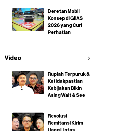
Deretan Mobil
Konsep di GIIAS
2026 yang Curi
Perhatian
Video
Rupiah Terpuruk &
Ketidakpastian
Kebijakan Bikin
Asing Wait & See
Revolusi
Remitansi Kirim
Uang Lintas