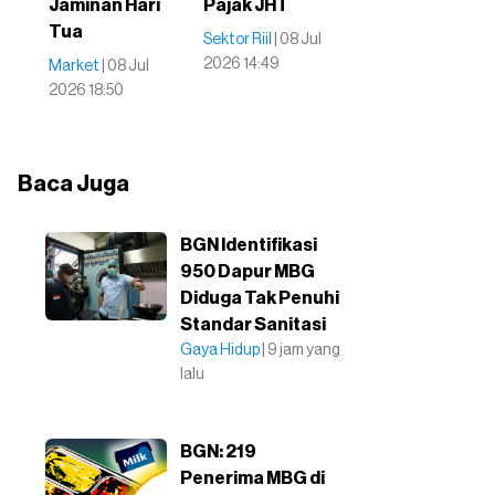
Jaminan Hari
Pajak JHT
Tua
Sektor Riil
| 08 Jul
2026 14:49
Market
| 08 Jul
2026 18:50
Baca Juga
BGN Identifikasi
950 Dapur MBG
Diduga Tak Penuhi
Standar Sanitasi
Gaya Hidup
| 9 jam yang
lalu
BGN: 219
Penerima MBG di