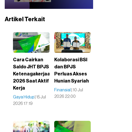
Artikel Terkait
Cara Cairkan
Kolaborasi BSI
Saldo JHT BPJS
dan BPJS
Ketenagakerjaan
Perluas Akses
2026 Saat Aktif
Hunian Syariah
Kerja
Finansial
| 10 Jul
2026 22:00
Gaya Hidup
| 15 Jul
2026 17:19