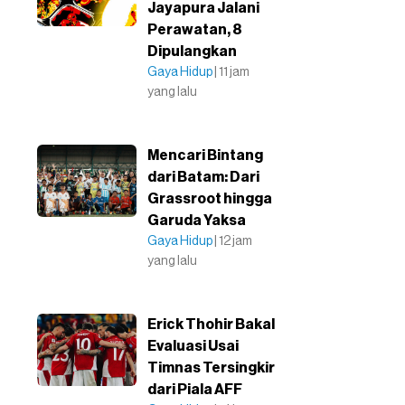
Jayapura Jalani
Perawatan, 8
Dipulangkan
Gaya Hidup
| 11 jam
yang lalu
Mencari Bintang
dari Batam: Dari
Grassroot hingga
Garuda Yaksa
Gaya Hidup
| 12 jam
yang lalu
Erick Thohir Bakal
Evaluasi Usai
Timnas Tersingkir
dari Piala AFF