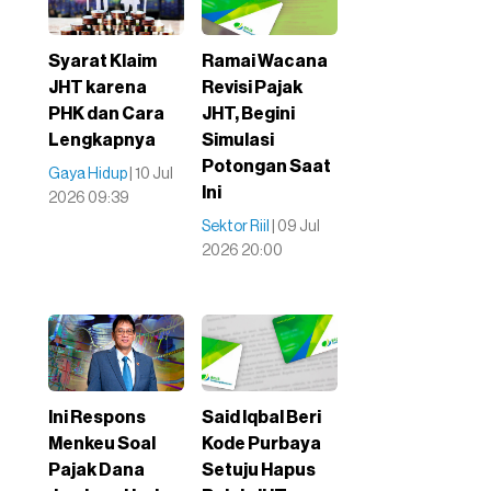
Syarat Klaim
Ramai Wacana
JHT karena
Revisi Pajak
PHK dan Cara
JHT, Begini
Lengkapnya
Simulasi
Potongan Saat
Gaya Hidup
| 10 Jul
Ini
2026 09:39
Sektor Riil
| 09 Jul
2026 20:00
Ini Respons
Said Iqbal Beri
Menkeu Soal
Kode Purbaya
Pajak Dana
Setuju Hapus