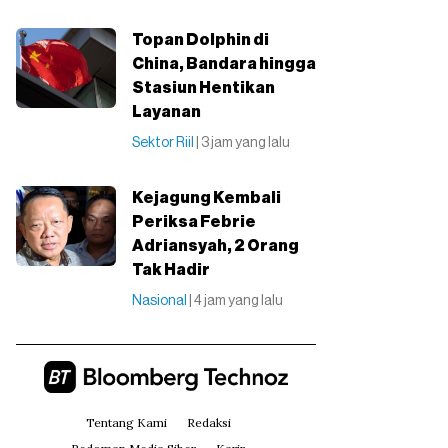
Topan Dolphin di
China, Bandara hingga
Stasiun Hentikan
Layanan
Sektor Riil
| 3 jam yang lalu
Kejagung Kembali
Periksa Febrie
Adriansyah, 2 Orang
Tak Hadir
Nasional
| 4 jam yang lalu
Tentang Kami
Redaksi