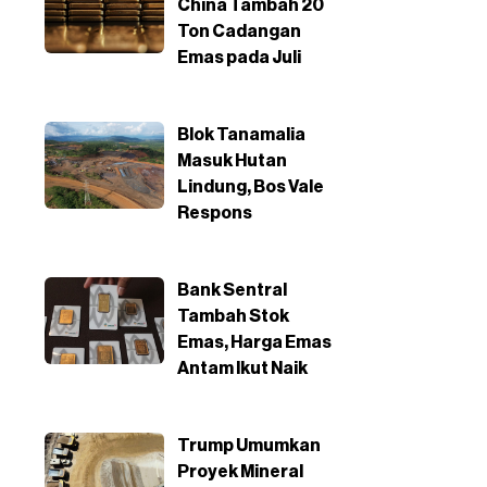
China Tambah 20
Ton Cadangan
Emas pada Juli
Blok Tanamalia
Masuk Hutan
Lindung, Bos Vale
Respons
Bank Sentral
Tambah Stok
Emas, Harga Emas
Antam Ikut Naik
Trump Umumkan
Proyek Mineral