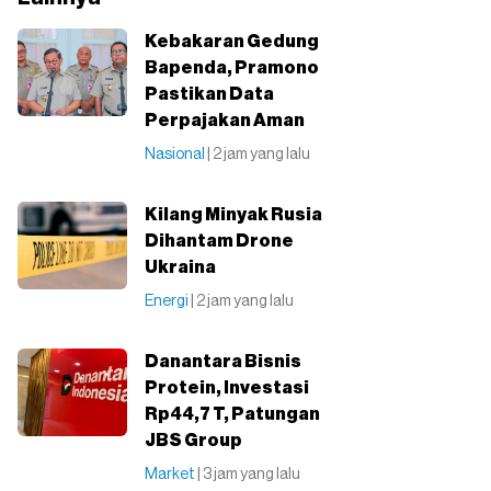
Kebakaran Gedung
Bapenda, Pramono
Pastikan Data
Perpajakan Aman
Nasional
| 2 jam yang lalu
Kilang Minyak Rusia
Dihantam Drone
Ukraina
Energi
| 2 jam yang lalu
Danantara Bisnis
Protein, Investasi
Rp44,7 T, Patungan
JBS Group
Market
| 3 jam yang lalu