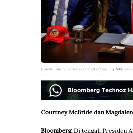
Donald Trump usai rapat kabinet di Gedung Putih pada
Courtney McBride dan Magdalen
Bloomberg,
Di tengah Presiden 