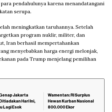
k para pendahulunya karena menandatangani
atan serupa.
 telah meningkatkan taruhannya. Setelah
getkan program nuklir, militer, dan
t, Iran berhasil mempertahankan
yang menyebabkan harga energi melonjak,
tekanan pada Trump menjelang pemilihan
 Genap Jakarta
Wamentan: RI Surplus
Ditiadakan Hari Ini,
Hewan Kurban Nasional
u Lagi Esok
800.000 Ekor