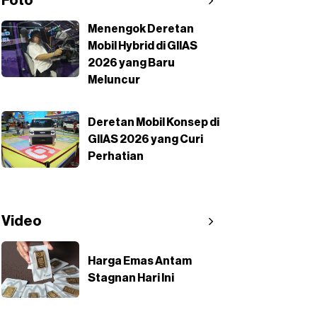
Foto
Menengok Deretan
Mobil Hybrid di GIIAS
2026 yang Baru
Meluncur
Deretan Mobil Konsep di
GIIAS 2026 yang Curi
Perhatian
Video
Harga Emas Antam
Stagnan Hari Ini