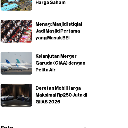
Harga Saham
Menag: Masjid Istiqlal
Jadi Masjid Pertama
yang Masuk BEI
Kelanjutan Merger
Garuda (GIAA) dengan
Pelita Air
Deretan Mobil Harga
Maksimal Rp250 Juta di
GIIAS 2026