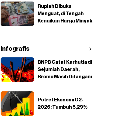
Rupiah Dibuka
Menguat, di Tengah
Kenaikan Harga Minyak
Infografis
BNPB Catat Karhutla di
Sejumlah Daerah,
Bromo Masih Ditangani
Potret Ekonomi Q2-
2026: Tumbuh 5,29%