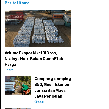
Berita Utama
Volume Ekspor Nikel RI Drop,
Nilainya Naik: Bukan Cuma Efek
Harga
Energi
Compang-camping
B50, Mesin Ekonomi
Lansia dan Masa
Jaya Penipuan
Green