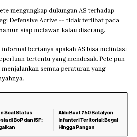
ete mengungkap dukungan AS terhadap
i Defensive Active -- tidak terlibat pada
, namun siap melawan kalau diserang.
 informal bertanya apakah AS bisa melintasi
eperluan tertentu yang mendesak. Pete pun
 menjalankan semua peraturan yang
layahnya.
n Soal Status
Alibi Buat 750 Batalyon
sia di BoP dan ISF:
Infanteri Teritorial: Begal
galkan
Hingga Pangan