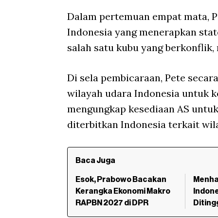
Dalam pertemuan empat mata, P
Indonesia yang menerapkan stateg
salah satu kubu yang berkonflik
Di sela pembicaraan, Pete secara
wilayah udara Indonesia untuk k
mengungkap kesediaan AS untuk
diterbitkan Indonesia terkait wi
Baca Juga
Esok, Prabowo Bacakan
Menha
Kerangka Ekonomi Makro
Indone
RAPBN 2027 di DPR
Diting