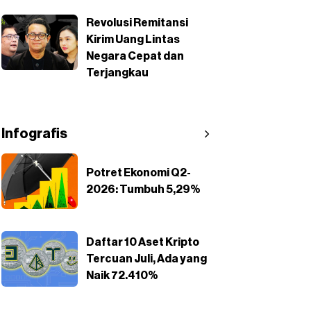
Revolusi Remitansi
Kirim Uang Lintas
Negara Cepat dan
Terjangkau
Infografis
Potret Ekonomi Q2-
2026: Tumbuh 5,29%
Daftar 10 Aset Kripto
Tercuan Juli, Ada yang
Naik 72.410%