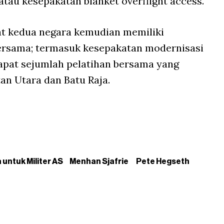
 atau kesepakatan blanket overflight access.
t kedua negara kemudian memiliki
ersama; termasuk kesepakatan modernisasi
rdapat sejumlah pelatihan bersama yang
an Utara dan Batu Raja.
untuk Militer AS
Menhan Sjafrie
Pete Hegseth