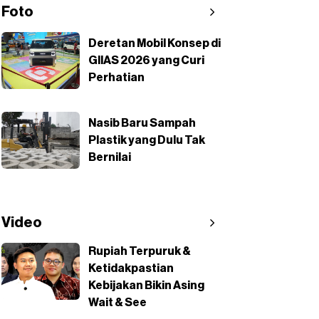
Foto
Deretan Mobil Konsep di
GIIAS 2026 yang Curi
Perhatian
Nasib Baru Sampah
Plastik yang Dulu Tak
Bernilai
Video
Rupiah Terpuruk &
Ketidakpastian
Kebijakan Bikin Asing
Wait & See