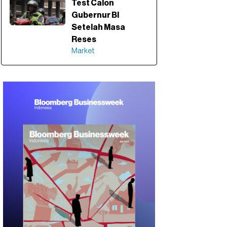
Test Calon
Gubernur BI
Setelah Masa
Reses
Market