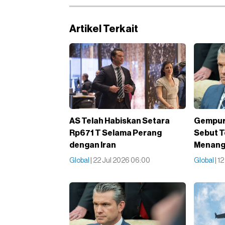
Artikel Terkait
AS Telah Habiskan Setara
Gempur 
Rp671 T Selama Perang
Sebut T
dengan Iran
Menang
Global
| 22 Jul 2026 06:00
Global
| 1