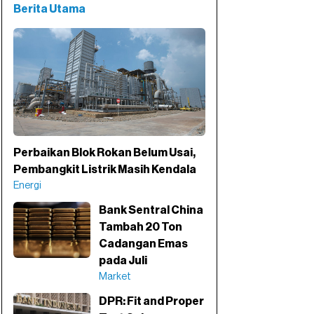
Berita Utama
Perbaikan Blok Rokan Belum Usai,
Pembangkit Listrik Masih Kendala
Energi
Bank Sentral China
Tambah 20 Ton
Cadangan Emas
pada Juli
Market
DPR: Fit and Proper