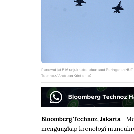
Pesawat jet F-16 unjuk kebolehan saat Peringatan HUT
Technoz/ Andrean Kristianto)
Bloomberg Technoz, Jakarta
- Me
mengungkap kronologi munculny