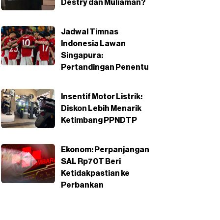
Destry dan Muliaman?
Jadwal Timnas
Indonesia Lawan
Singapura:
Pertandingan Penentu
Insentif Motor Listrik:
Diskon Lebih Menarik
Ketimbang PPNDTP
Ekonom: Perpanjangan
SAL Rp70T Beri
Ketidakpastian ke
Perbankan