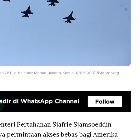
 ke-78 RI di halaman Monas, Jakarta, Kamis (17/8/2023). (Bloomberg
nteri Pertahanan Sjafrie Sjamsoeddin
a permintaan akses bebas bagi Amerika