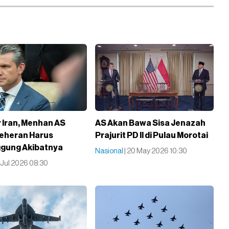
Iran, Menhan AS
AS Akan Bawa Sisa Jenazah
eheran Harus
Prajurit PD II di Pulau Morotai
gung Akibatnya
Nasional
| 20 May 2026 10:30
2 Jul 2026 08:30