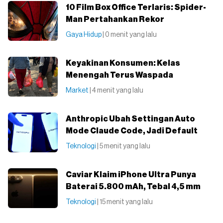
10 Film Box Office Terlaris: Spider-
Man Pertahankan Rekor
Gaya Hidup
| 0 menit yang lalu
Keyakinan Konsumen: Kelas
Menengah Terus Waspada
Market
| 4 menit yang lalu
Anthropic Ubah Settingan Auto
Mode Claude Code, Jadi Default
Teknologi
| 5 menit yang lalu
Caviar Klaim iPhone Ultra Punya
Baterai 5.800 mAh, Tebal 4,5 mm
Teknologi
| 15 menit yang lalu