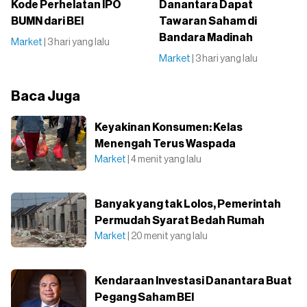
Kode Perhelatan IPO
Danantara Dapat
BUMN dari BEI
Tawaran Saham di
Bandara Madinah
Market
| 3 hari yang lalu
Market
| 3 hari yang lalu
Baca Juga
Keyakinan Konsumen: Kelas
Menengah Terus Waspada
Market
| 4 menit yang lalu
Banyak yang tak Lolos, Pemerintah
Permudah Syarat Bedah Rumah
Market
| 20 menit yang lalu
Kendaraan Investasi Danantara Buat
Pegang Saham BEI