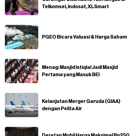
Telkomsel, Indosat, XLSmart
PGEO Bicara Valuasi & Harga Saham
Menag: Masjid Istiqlal Jadi Masjid
Pertama yang Masuk BEI
Kelanjutan Merger Garuda (GIAA)
dengan Pelita Air
Deretan Mobil Harga Maksimal Rp250