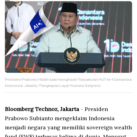
Presiden Prabowo Hadiri saat menghadiri Tasyakuran HUT ke-1 Danantara
Indonesia, Jakarta. (Tangkapan Layar Youtube Setpres)
Bloomberg Technoz, Jakarta
- Presiden
Prabowo Subianto mengeklaim Indonesia
menjadi negara yang memiliki
sovereign wealth
fund
(SWF) terbesar kelima di dunia. Menurut