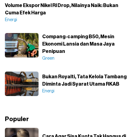
Volume Ekspor Nikel RI Drop, Nilainya Naik: Bukan
Cuma Efek Harga
Energi
Compang-camping B50, Mesin
Ekonomi Lansia dan Masa Jaya
Penipuan
Green
Bukan Royalti, Tata Kelola Tambang
Diminta Jadi Syarat Utama RKAB
Energi
Populer
Cara Agar Sisa Kuota Tak Hangus di