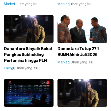
Market
| 1 jam yang lalu
Market
| 1 hari yang lalu
Danantara Sinyalir Bakal
Danantara Tutup 274
Pangkas Subholding
BUMN Akhir Juli 2026
Pertamina hingga PLN
Market
| 3 hari yang lalu
Energi
| 3 hari yang lalu