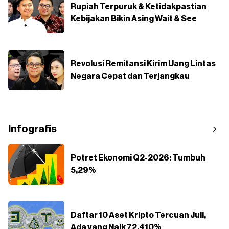
Rupiah Terpuruk & Ketidakpastian
Kebijakan Bikin Asing Wait & See
Revolusi Remitansi Kirim Uang Lintas
Negara Cepat dan Terjangkau
Infografis
Potret Ekonomi Q2-2026: Tumbuh
5,29%
Daftar 10 Aset Kripto Tercuan Juli,
Ada yang Naik 72.410%