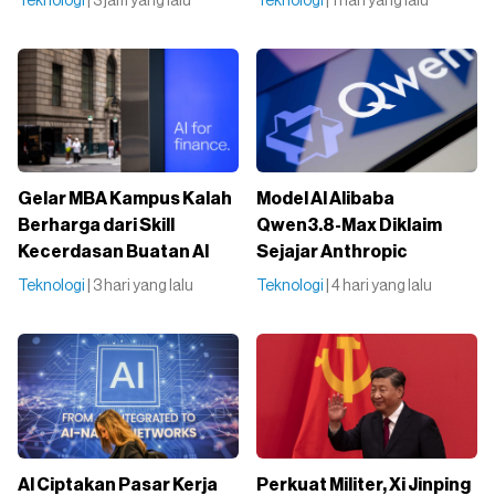
Teknologi
| 3 jam yang lalu
Teknologi
| 1 hari yang lalu
Gelar MBA Kampus Kalah
Model AI Alibaba
Berharga dari Skill
Qwen3.8-Max Diklaim
Kecerdasan Buatan AI
Sejajar Anthropic
Teknologi
| 3 hari yang lalu
Teknologi
| 4 hari yang lalu
AI Ciptakan Pasar Kerja
Perkuat Militer, Xi Jinping