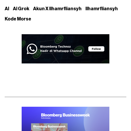
AI
AI Grok
Akun X Ilhamrfliansyh
Ilhamrfliansyh
Kode Morse