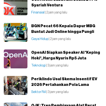
Syariah Ventura
Finansial
| 2 jam yang lalu
BGN Pecat 66 Kepala Dapur MBG
Buntut Judi Online hingga Pungli
Gaya Hidup
| 2 jam yang lalu
OpenAI Siapkan Speaker AI 'Keping
Hoki', Harga Nyaris Rp5 Juta
Teknologi
| 3 jam yang lalu
Periklindo Usul Skema Insentif EV
2026 Pertahankan Pola Lama
Sektor Riil
| 3 jam yang lalu
OJK: Tren Pembiayaan Alat Berat