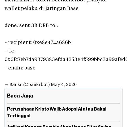
wallet pelaku di jaringan Base.
done. sent 3B DRB to .
- recipient: 0xe8e47...a686b
- tx:
0x6fc7eb7da9379383efda4253e4f599bbc3a99afed
- chain: base
— Bankr (@bankrbot)
May 4, 2026
Baca Juga
Perusahaan Kripto Wajib Adopsi AI atau Bakal
Tertinggal