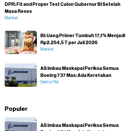
DPR: Fit and Proper Test Calon Gubernur BI Setelah
Masa Reses
Market
BI: Uang Primer Tumbuh 17,1% Menjadi
Rp2.254,5 T per Juli 2026
Market
AS Imbau Maskapai Periksa Semua
Boeing 737 Max: Ada Keretakan
Sektor Riil
Populer
AS Imbau Maskapai Periksa Semua