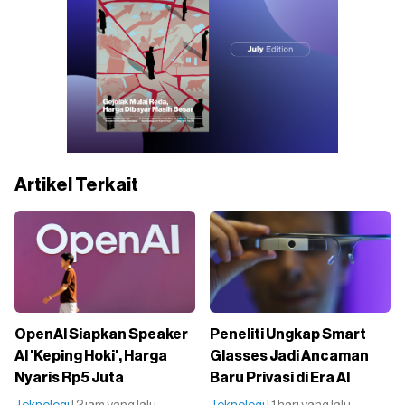
Artikel Terkait
OpenAI Siapkan Speaker
Peneliti Ungkap Smart
AI 'Keping Hoki', Harga
Glasses Jadi Ancaman
Nyaris Rp5 Juta
Baru Privasi di Era AI