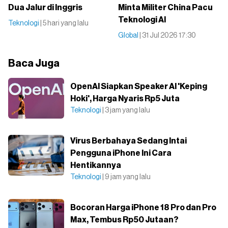
Dua Jalur di Inggris
Minta Militer China Pacu
Teknologi AI
Teknologi
| 5 hari yang lalu
Global
| 31 Jul 2026 17:30
Baca Juga
OpenAI Siapkan Speaker AI 'Keping
Hoki', Harga Nyaris Rp5 Juta
Teknologi
| 3 jam yang lalu
Virus Berbahaya Sedang Intai
Pengguna iPhone Ini Cara
Hentikannya
Teknologi
| 9 jam yang lalu
Bocoran Harga iPhone 18 Pro dan Pro
Max, Tembus Rp50 Jutaan?