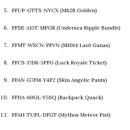
FFUP-GTTX-NYCX (M82B Golden)
FFSE-A15T-MPGR (Undersea Ripple Bundle)
FFMT-WSCN-PFVN (M1014 Laut Ganas)
FFCS-17DK-5PFG (Luck Royale Ticket)
FFAN-G7FM-Y4P2 (Skin Angelic Pants)
FFDA-60GL-Y5SQ (Backpack Quack)
FFAH-TUPL-DFGT (Mythos Meteor Fist)