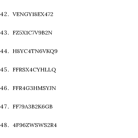
VENGY18EX472
FZ5X1C7V9B2N
H8YC4TN6VKQ9
FFRSX4CYHLLQ
FFR4G3HMSYJN
FF79A3B2K6GB
4F96ZWSWS2R4