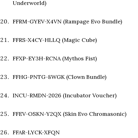
Underworld)
FFRM-GYEV-X4VN (Rampage Evo Bundle)
FFRS-X4CY-HLLQ (Magic Cube)
FFXP-EY3H-RCNA (Mythos Fist)
FFHG-PNTG-8WGK (Clown Bundle)
INCU-RMDN-2026 (Incubator Voucher)
FFEV-OSKN-Y2QX (Skin Evo Chromasonic)
FFAR-LYCK-XFQN