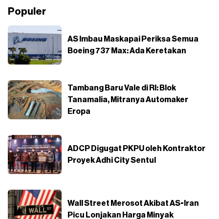
Populer
AS Imbau Maskapai Periksa Semua
Boeing 737 Max: Ada Keretakan
Tambang Baru Vale di RI: Blok
Tanamalia, Mitranya Automaker
Eropa
ADCP Digugat PKPU oleh Kontraktor
Proyek Adhi City Sentul
Wall Street Merosot Akibat AS-Iran
Picu Lonjakan Harga Minyak