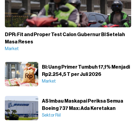
DPR: Fit and Proper Test Calon Gubernur BI Setelah
Masa Reses
Market
BI: Uang Primer Tumbuh 17,1% Menjadi
Rp2.254,5 T per Juli 2026
Market
AS Imbau Maskapai Periksa Semua
Boeing 737 Max: Ada Keretakan
Sektor Riil