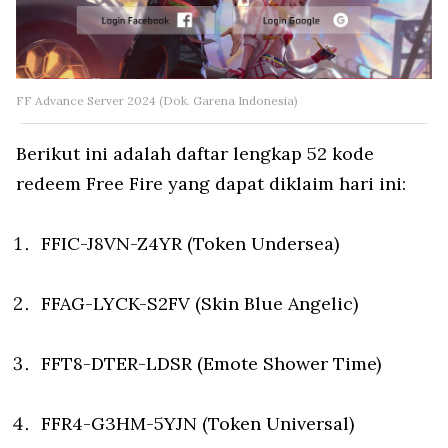
FF Advance Server 2024 (Dok. Garena Indonesia)
Berikut ini adalah daftar lengkap 52 kode
redeem Free Fire yang dapat diklaim hari ini:
FFIC-J8VN-Z4YR (Token Undersea)
FFAG-LYCK-S2FV (Skin Blue Angelic)
FFT8-DTER-LDSR (Emote Shower Time)
FFR4-G3HM-5YJN (Token Universal)