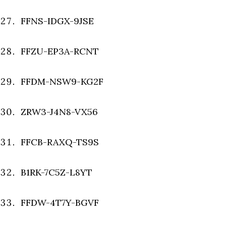
FFNS-IDGX-9JSE
FFZU-EP3A-RCNT
FFDM-NSW9-KG2F
ZRW3-J4N8-VX56
FFCB-RAXQ-TS9S
B1RK-7C5Z-L8YT
FFDW-4T7Y-BGVF