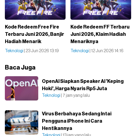
Kode Redeem Free Fire
Kode Redeem FF Terbaru
Terbaru Juni 2026, Banjir
Juni 2026, Klaim Hadiah
Hadiah Menarik
Menariknya
Teknologi
| 23 Jun 2026 13:19
Teknologi
| 12 Jun 2026 14:16
Baca Juga
OpenAI Siapkan Speaker AI 'Keping
Hoki', Harga Nyaris Rp5 Juta
Teknologi
| 7 jam yang lalu
Virus Berbahaya Sedang Intai
Pengguna iPhone Ini Cara
Hentikannya
Teknologi
| 13 jam yang lalu