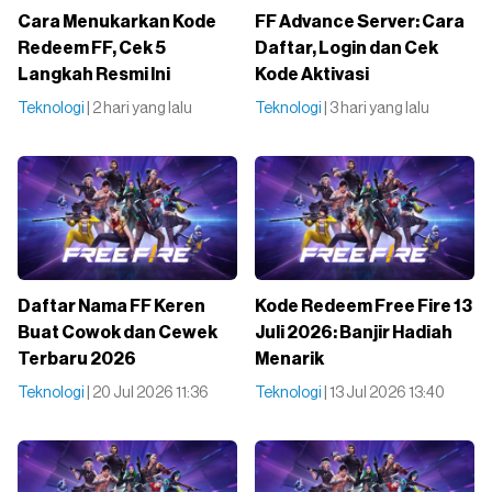
Cara Menukarkan Kode
FF Advance Server: Cara
Redeem FF, Cek 5
Daftar, Login dan Cek
Langkah Resmi Ini
Kode Aktivasi
Teknologi
| 2 hari yang lalu
Teknologi
| 3 hari yang lalu
Daftar Nama FF Keren
Kode Redeem Free Fire 13
Buat Cowok dan Cewek
Juli 2026: Banjir Hadiah
Terbaru 2026
Menarik
Teknologi
| 20 Jul 2026 11:36
Teknologi
| 13 Jul 2026 13:40