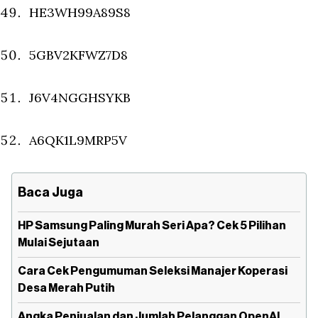
HE3WH99A89S8
5GBV2KFWZ7D8
J6V4NGGHSYKB
A6QK1L9MRP5V
Baca Juga
HP Samsung Paling Murah Seri Apa? Cek 5 Pilihan
Mulai Sejutaan
Cara Cek Pengumuman Seleksi Manajer Koperasi
Desa Merah Putih
Angka Penjualan dan Jumlah Pelanggan OpenAI