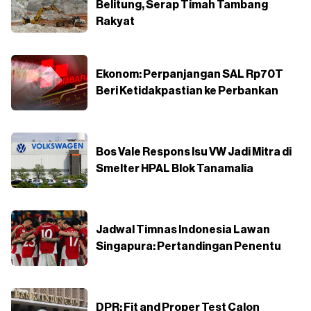
Belitung, Serap Timah Tambang
Rakyat
Ekonom: Perpanjangan SAL Rp70T
Beri Ketidakpastian ke Perbankan
Bos Vale Respons Isu VW Jadi Mitra di
Smelter HPAL Blok Tanamalia
Jadwal Timnas Indonesia Lawan
Singapura: Pertandingan Penentu
DPR: Fit and Proper Test Calon