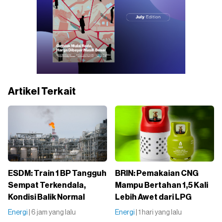
Artikel Terkait
ESDM: Train 1 BP Tangguh
BRIN: Pemakaian CNG
Sempat Terkendala,
Mampu Bertahan 1,5 Kali
Kondisi Balik Normal
Lebih Awet dari LPG
Energi
| 6 jam yang lalu
Energi
| 1 hari yang lalu