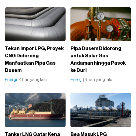
Tekan Impor LPG, Proyek
Pipa Dusem Didorong
CNG Didorong
untuk Salur Gas
Manfaatkan Pipa Gas
Andaman hingga Pasok
Dusem
ke Duri
Energi
| 4 hari yang lalu
Energi
| 4 hari yang lalu
Tanker LNG Qatar Kena
Bea Masuk LPG