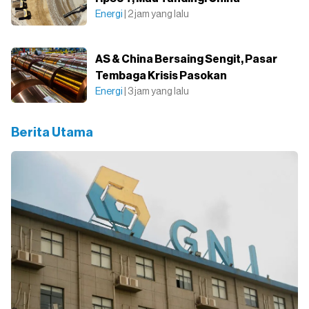
Energi
| 2 jam yang lalu
AS & China Bersaing Sengit, Pasar
Tembaga Krisis Pasokan
Energi
| 3 jam yang lalu
Berita Utama