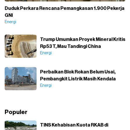
Duduk Perkara Rencana Pemangkasan 1.900 Pekerja
GNI
Energi
Trump Umumkan Proyek Mineral Kritis
Rp53 T, Mau Tandingi China
Energi
Perbaikan Blok Rokan Belum Usai,
Pembangkit Listrik Masih Kendala
Energi
Populer
TINS Kehabisan Kuota RKAB di