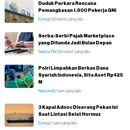
Duduk Perkara Rencana
Pemangkasan 1.900 Pekerja GNI
Energi
| 55 menit yang lalu
Serba-Serbi Pajak Marketplace
yang Ditunda Jadi Bulan Depan
Sektor Riil
| 55 menit yang lalu
Polri Limpahkan Berkas Dana
Syariah Indonesia, Sita Aset Rp425
M
Nasional
| 1 jam yang lalu
3 Kapal Adnoc Diserang Pekan Ini
Saat Lintasi Selat Hormuz
Energi
| 1 jam yang lalu