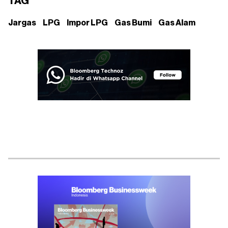
TAG
Jargas
LPG
Impor LPG
Gas Bumi
Gas Alam