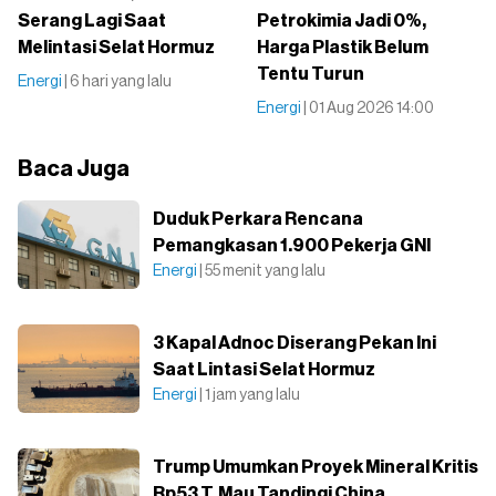
Serang Lagi Saat
Petrokimia Jadi 0%,
Melintasi Selat Hormuz
Harga Plastik Belum
Tentu Turun
Energi
| 6 hari yang lalu
Energi
| 01 Aug 2026 14:00
Baca Juga
Duduk Perkara Rencana
Pemangkasan 1.900 Pekerja GNI
Energi
| 55 menit yang lalu
3 Kapal Adnoc Diserang Pekan Ini
Saat Lintasi Selat Hormuz
Energi
| 1 jam yang lalu
Trump Umumkan Proyek Mineral Kritis
Rp53 T, Mau Tandingi China