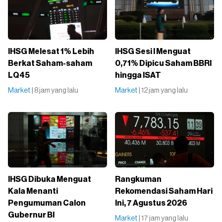
IHSG Melesat 1% Lebih
IHSG Sesi I Menguat
Berkat Saham-saham
0,71% Dipicu Saham BBRI
LQ45
hingga ISAT
Market
| 8 jam yang lalu
Market
| 12 jam yang lalu
IHSG Dibuka Menguat
Rangkuman
Kala Menanti
Rekomendasi Saham Hari
Pengumuman Calon
Ini, 7 Agustus 2026
Gubernur BI
Market
| 17 jam yang lalu