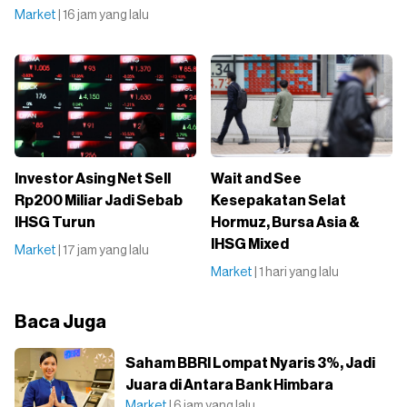
Market
| 16 jam yang lalu
Investor Asing Net Sell
Wait and See
Rp200 Miliar Jadi Sebab
Kesepakatan Selat
IHSG Turun
Hormuz, Bursa Asia &
IHSG Mixed
Market
| 17 jam yang lalu
Market
| 1 hari yang lalu
Baca Juga
Saham BBRI Lompat Nyaris 3%, Jadi
Juara di Antara Bank Himbara
Market
| 6 jam yang lalu