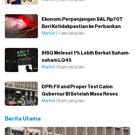
Ekonom: Perpanjangan SAL Rp70T
Beri Ketidakpastian ke Perbankan
Market
| 7 jam yang lalu
IHSG Melesat 1% Lebih Berkat Saham-
saham LQ45
Market
| 8 jam yang lalu
DPR: Fit and Proper Test Calon
Gubernur BI Setelah Masa Reses
Market
| 8 jam yang lalu
Berita Utama