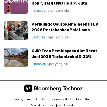
Hoki', Harga Nyaris Rp5 Juta
Teknologi
| 5 jam yang lalu
Periklindo Usul Skema Insentif EV
2026 Pertahankan Pola Lama
Sektor Riil
| 5 jam yang lalu
OJK: Tren Pembiayaan Alat Berat
Juni 2026 Terkontraksi 0,22%
Finansial
| 6 jam yang lalu
Tentang Kami
Redaksi
Pedoman Media Siber
Karir
Disclaimer
Kebijakan Privasi