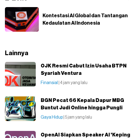
Kontestasi AI Global dan Tantangan
Kedaulatan AI Indonesia
Lainnya
OJK Resmi Cabut Izin Usaha BTPN
Syariah Ventura
Finansial
| 4 jam yang lalu
BGN Pecat 66 Kepala Dapur MBG
Buntut Judi Online hingga Pungli
Gaya Hidup
| 5 jam yang lalu
OpenAI Siapkan Speaker AI 'Keping