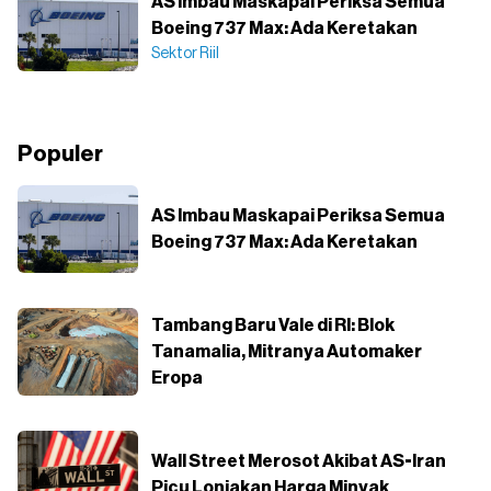
AS Imbau Maskapai Periksa Semua
Boeing 737 Max: Ada Keretakan
Sektor Riil
Populer
AS Imbau Maskapai Periksa Semua
Boeing 737 Max: Ada Keretakan
Tambang Baru Vale di RI: Blok
Tanamalia, Mitranya Automaker
Eropa
Wall Street Merosot Akibat AS-Iran
Picu Lonjakan Harga Minyak