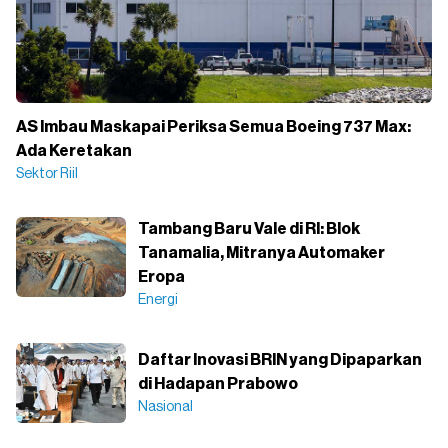
AS Imbau Maskapai Periksa Semua Boeing 737 Max:
Ada Keretakan
Sektor Riil
Tambang Baru Vale di RI: Blok
Tanamalia, Mitranya Automaker
Eropa
Energi
Daftar Inovasi BRIN yang Dipaparkan
di Hadapan Prabowo
Nasional