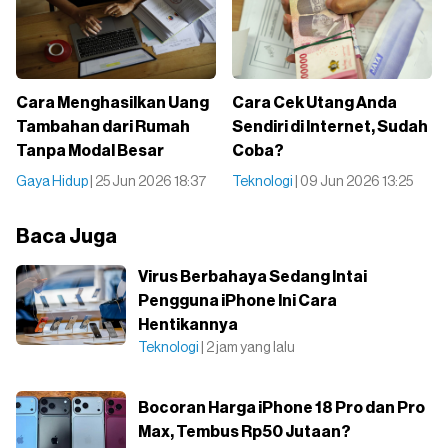
Cara Menghasilkan Uang
Cara Cek Utang Anda
Tambahan dari Rumah
Sendiri di Internet, Sudah
Tanpa Modal Besar
Coba?
Gaya Hidup
| 25 Jun 2026 18:37
Teknologi
| 09 Jun 2026 13:25
Baca Juga
Virus Berbahaya Sedang Intai
Pengguna iPhone Ini Cara
Hentikannya
Teknologi
| 2 jam yang lalu
Bocoran Harga iPhone 18 Pro dan Pro
Max, Tembus Rp50 Jutaan?