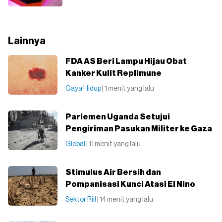
Lainnya
FDA AS Beri Lampu Hijau Obat
Kanker Kulit Replimune
Gaya Hidup
| 1 menit yang lalu
Parlemen Uganda Setujui
Pengiriman Pasukan Militer ke Gaza
Global
| 11 menit yang lalu
Stimulus Air Bersih dan
Pompanisasi Kunci Atasi El Nino
Sektor Riil
| 14 menit yang lalu