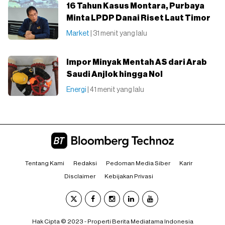
16 Tahun Kasus Montara, Purbaya
Minta LPDP Danai Riset Laut Timor
Market
| 31 menit yang lalu
Impor Minyak Mentah AS dari Arab
Saudi Anjlok hingga Nol
Energi
| 41 menit yang lalu
Tentang Kami
Redaksi
Pedoman Media Siber
Karir
Disclaimer
Kebijakan Privasi
Hak Cipta © 2023 - Properti Berita Mediatama Indonesia