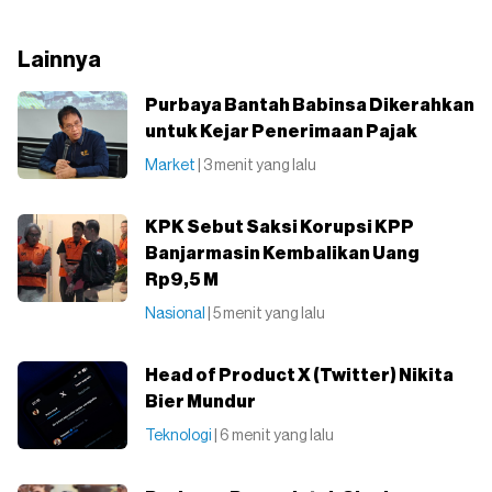
Lainnya
Purbaya Bantah Babinsa Dikerahkan
untuk Kejar Penerimaan Pajak
Market
| 3 menit yang lalu
KPK Sebut Saksi Korupsi KPP
Banjarmasin Kembalikan Uang
Rp9,5 M
Nasional
| 5 menit yang lalu
Head of Product X (Twitter) Nikita
Bier Mundur
Teknologi
| 6 menit yang lalu