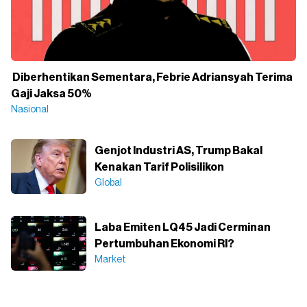
Diberhentikan Sementara, Febrie Adriansyah Terima
Gaji Jaksa 50%
Nasional
Genjot Industri AS, Trump Bakal
Kenakan Tarif Polisilikon
Global
Laba Emiten LQ45 Jadi Cerminan
Pertumbuhan Ekonomi RI?
Market