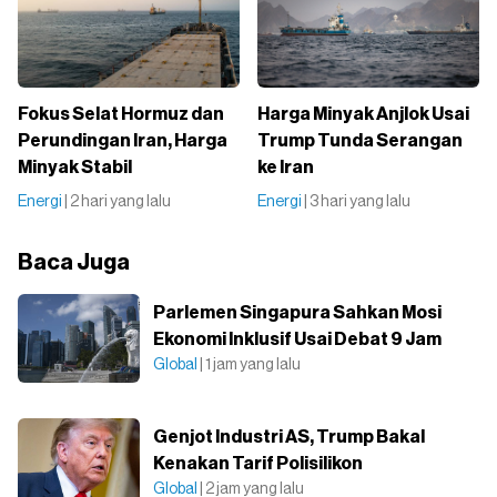
Fokus Selat Hormuz dan
Harga Minyak Anjlok Usai
Perundingan Iran, Harga
Trump Tunda Serangan
Minyak Stabil
ke Iran
Energi
| 2 hari yang lalu
Energi
| 3 hari yang lalu
Baca Juga
Parlemen Singapura Sahkan Mosi
Ekonomi Inklusif Usai Debat 9 Jam
Global
| 1 jam yang lalu
Genjot Industri AS, Trump Bakal
Kenakan Tarif Polisilikon
Global
| 2 jam yang lalu