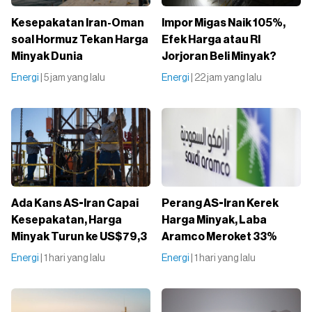
Kesepakatan Iran-Oman
Impor Migas Naik 105%,
soal Hormuz Tekan Harga
Efek Harga atau RI
Minyak Dunia
Jorjoran Beli Minyak?
Energi
| 5 jam yang lalu
Energi
| 22 jam yang lalu
Ada Kans AS-Iran Capai
Perang AS-Iran Kerek
Kesepakatan, Harga
Harga Minyak, Laba
Minyak Turun ke US$79,3
Aramco Meroket 33%
Energi
| 1 hari yang lalu
Energi
| 1 hari yang lalu