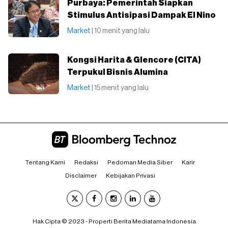
Purbaya: Pemerintah Siapkan
Stimulus Antisipasi Dampak El Nino
Market
| 10 menit yang lalu
Kongsi Harita & Glencore (CITA)
Terpukul Bisnis Alumina
Market
| 15 menit yang lalu
Tentang Kami
Redaksi
Pedoman Media Siber
Karir
Disclaimer
Kebijakan Privasi
Hak Cipta © 2023 - Properti Berita Mediatama Indonesia