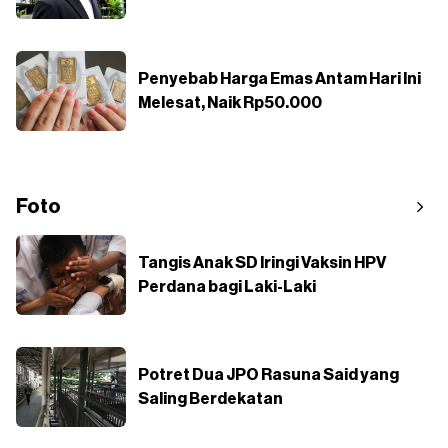
Penyebab Harga Emas Antam Hari Ini
Melesat, Naik Rp50.000
Foto
Tangis Anak SD Iringi Vaksin HPV
Perdana bagi Laki-Laki
Potret Dua JPO Rasuna Said yang
Saling Berdekatan