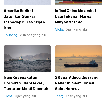
Amerika Serikat
Inflasi China Melambat
Jatuhkan Sanksi
Usai Tekanan Harga
terhadap Bursa Kripto
Minyak Mereda
Iran
Global
| 5 jam yang lalu
Teknologi
| 28 menit yang lalu
Iran: Kesepakatan
3 Kapal Adnoc Diserang
Hormuz Sudah Dekat,
Pekan Ini Saat Lintasi
Tuntutan Mesti Dipenuhi
Selat Hormuz
Global
| 8 jam yang lalu
Energi
| 1 hari yang lalu