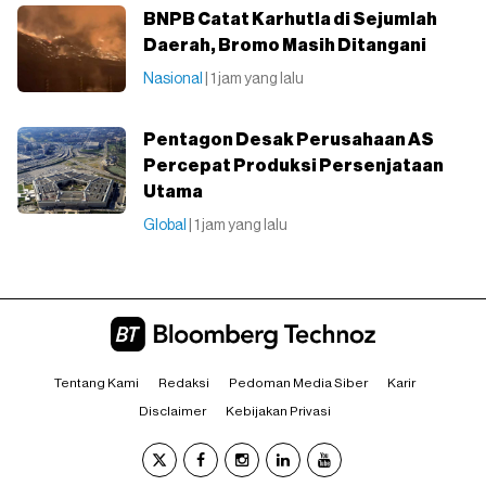
BNPB Catat Karhutla di Sejumlah
Daerah, Bromo Masih Ditangani
Nasional
| 1 jam yang lalu
Pentagon Desak Perusahaan AS
Percepat Produksi Persenjataan
Utama
Global
| 1 jam yang lalu
Tentang Kami
Redaksi
Pedoman Media Siber
Karir
Disclaimer
Kebijakan Privasi