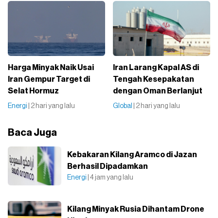
Harga Minyak Naik Usai
Iran Larang Kapal AS di
Iran Gempur Target di
Tengah Kesepakatan
Selat Hormuz
dengan Oman Berlanjut
Energi
| 2 hari yang lalu
Global
| 2 hari yang lalu
Baca Juga
Kebakaran Kilang Aramco di Jazan
Berhasil Dipadamkan
Energi
| 4 jam yang lalu
Kilang Minyak Rusia Dihantam Drone