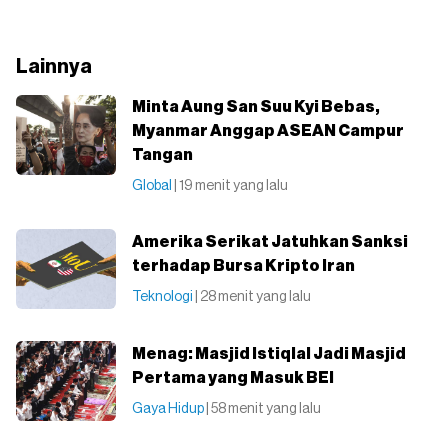
Lainnya
Minta Aung San Suu Kyi Bebas,
Myanmar Anggap ASEAN Campur
Tangan
Global
| 19 menit yang lalu
Amerika Serikat Jatuhkan Sanksi
terhadap Bursa Kripto Iran
Teknologi
| 28 menit yang lalu
Menag: Masjid Istiqlal Jadi Masjid
Pertama yang Masuk BEI
Gaya Hidup
| 58 menit yang lalu