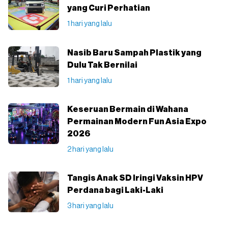
yang Curi Perhatian
1 hari yang lalu
Nasib Baru Sampah Plastik yang
Dulu Tak Bernilai
1 hari yang lalu
Keseruan Bermain di Wahana
Permainan Modern Fun Asia Expo
2026
2 hari yang lalu
Tangis Anak SD Iringi Vaksin HPV
Perdana bagi Laki-Laki
3 hari yang lalu