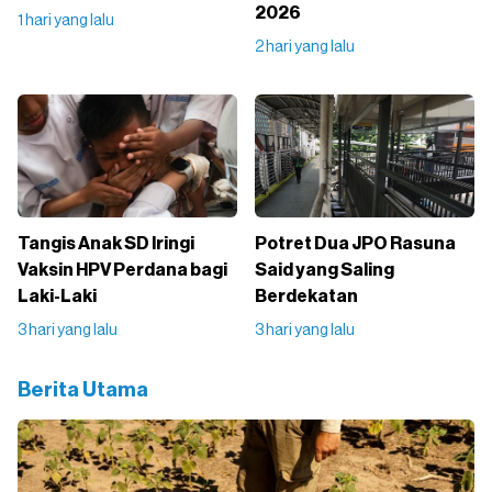
2026
1 hari yang lalu
2 hari yang lalu
Tangis Anak SD Iringi
Potret Dua JPO Rasuna
Vaksin HPV Perdana bagi
Said yang Saling
Laki-Laki
Berdekatan
3 hari yang lalu
3 hari yang lalu
Berita Utama