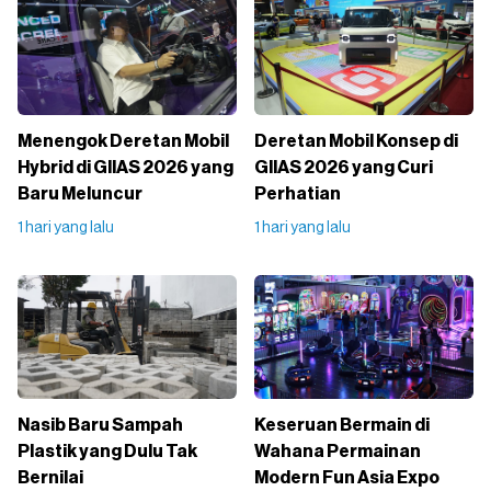
Menengok Deretan Mobil
Deretan Mobil Konsep di
Hybrid di GIIAS 2026 yang
GIIAS 2026 yang Curi
Baru Meluncur
Perhatian
1 hari yang lalu
1 hari yang lalu
Nasib Baru Sampah
Keseruan Bermain di
Plastik yang Dulu Tak
Wahana Permainan
Bernilai
Modern Fun Asia Expo