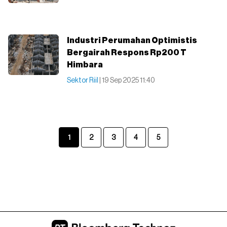
Industri Perumahan Optimistis
Bergairah Respons Rp200 T
Himbara
Sektor Riil
| 19 Sep 2025 11:40
1
2
3
4
5