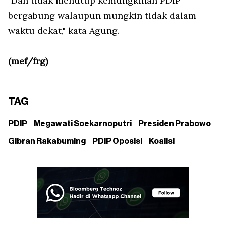
"Dan tidak menutup kemungkinan PDIP
bergabung walaupun mungkin tidak dalam
waktu dekat," kata Agung.
(mef/frg)
TAG
PDIP
Megawati Soekarnoputri
Presiden Prabowo
Gibran Rakabuming
PDIP Oposisi
Koalisi