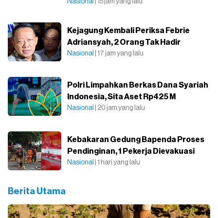
Nasional
| 15 jam yang lalu
Kejagung Kembali Periksa Febrie
Adriansyah, 2 Orang Tak Hadir
Nasional
| 17 jam yang lalu
Polri Limpahkan Berkas Dana Syariah
Indonesia, Sita Aset Rp425 M
Nasional
| 20 jam yang lalu
Kebakaran Gedung Bapenda Proses
Pendinginan, 1 Pekerja Dievakuasi
Nasional
| 1 hari yang lalu
Berita Utama