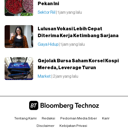
Pekan Ini
Sektor Riil
| 1 jam yang lalu
Lulusan Vokasi Lebih Cepat
Diterima Kerja Ketimbang Sarjana
Gaya Hidup
| 1 jam yang lalu
Gejolak Bursa Saham Korsel Kospi
Mereda, Leverage Turun
Market
| 2 jam yang lalu
Tentang Kami
Redaksi
Pedoman Media Siber
Karir
Disclaimer
Kebijakan Privasi