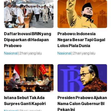
Daftar Inovasi BRIN yang
Prabowo: Indonesia
Dipaparkan di Hadapan
Negara Besar Tapi Gagal
Prabowo
Lolos Piala Dunia
Nasional
| 2 hari yang lalu
Nasional
| 2 hari yang lalu
Istana Sebut Tak Ada
Presiden Prabowo Ajukan
Surpres Ganti Kapolri
Nama Calon Gubernur BI
Pekan Ini