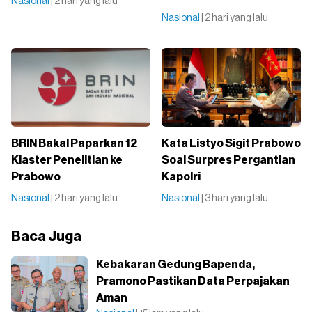
Nasional
| 2 hari yang lalu
Nasional
| 2 hari yang lalu
BRIN Bakal Paparkan 12
Kata Listyo Sigit Prabowo
Klaster Penelitian ke
Soal Surpres Pergantian
Prabowo
Kapolri
Nasional
| 2 hari yang lalu
Nasional
| 3 hari yang lalu
Baca Juga
Kebakaran Gedung Bapenda,
Pramono Pastikan Data Perpajakan
Aman