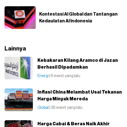
Kontestasi AI Global dan Tantangan
Kedaulatan AI Indonesia
Lainnya
Kebakaran Kilang Aramco di Jazan
Berhasil Dipadamkan
Energi
| 6 menit yang lalu
Inflasi China Melambat Usai Tekanan
Harga Minyak Mereda
Global
| 36 menit yang lalu
Harga Cabai & Beras Naik Akhir