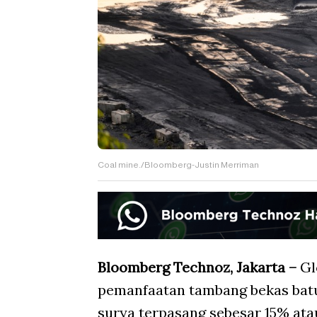
Coal mine./Bloomberg-Justin Merriman
Bloomberg Technoz, Jakarta –
Gl
pemanfaatan tambang bekas bat
surya terpasang sebesar 15% ata