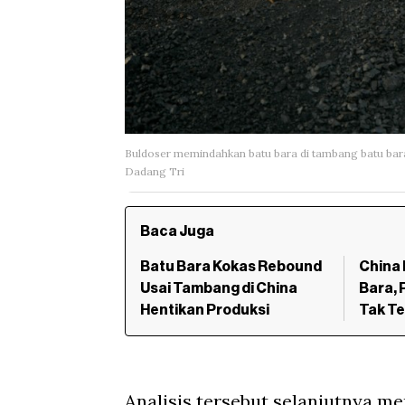
Buldoser memindahkan batu bara di tambang batu bar
Dadang Tri
Baca Juga
Batu Bara Kokas Rebound
China 
Usai Tambang di China
Bara, 
Hentikan Produksi
Tak T
Analisis tersebut selanjutnya me