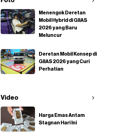
Foto
Menengok Deretan
Mobil Hybrid di GIIAS
2026 yang Baru
Meluncur
Deretan Mobil Konsep di
GIIAS 2026 yang Curi
Perhatian
Video
Harga Emas Antam
Stagnan Hari Ini