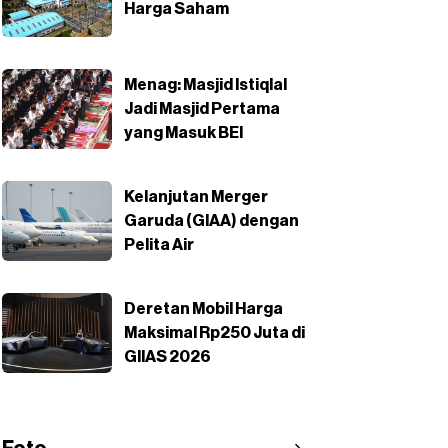
Harga Saham
Menag: Masjid Istiqlal
Jadi Masjid Pertama
yang Masuk BEI
Kelanjutan Merger
Garuda (GIAA) dengan
Pelita Air
Deretan Mobil Harga
Maksimal Rp250 Juta di
GIIAS 2026