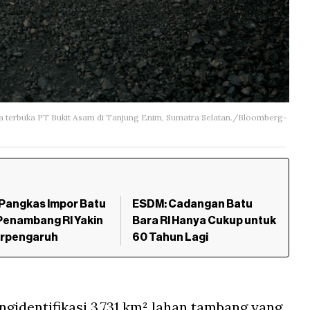
a terbuka PT Bukit Asam di Tanjung Enim, Sumatra Selatan./Bloomberg-
Pangkas Impor Batu
ESDM: Cadangan Batu
Penambang RI Yakin
Bara RI Hanya Cukup untuk
erpengaruh
60 Tahun Lagi
ngidentifikasi 3.731 km² lahan tambang yang