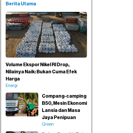
Berita Utama
Volume Ekspor Nikel RI Drop,
Nilainya Naik: Bukan Cuma Efek
Harga
Energi
Compang-camping
B50, Mesin Ekonomi
Lansia dan Masa
Jaya Penipuan
Green