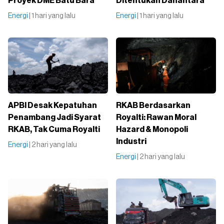
Proyek DME Batu Bara
Ditentukan Danantara
Energi
| 1 hari yang lalu
Energi
| 1 hari yang lalu
APBI Desak Kepatuhan
RKAB Berdasarkan
Penambang Jadi Syarat
Royalti: Rawan Moral
RKAB, Tak Cuma Royalti
Hazard & Monopoli
Industri
Energi
| 2 hari yang lalu
Energi
| 2 hari yang lalu