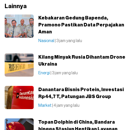
Lainnya
Kebakaran Gedung Bapenda,
Pramono Pastikan Data Perpajakan
Aman
Nasional
| 3 jam yang lalu
Kilang Minyak Rusia Dihantam Drone
Ukraina
Energi
| 3 jam yang lalu
Danantara Bisnis Protein, Investasi
Rp44,7 T, Patungan JBS Group
Market
| 4 jam yang lalu
Topan Dolphin di China, Bandara
hingga Stasiun Hentikan Layanan