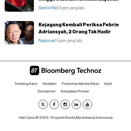
Sektor Riil
| 4 jam yang lalu
Kejagung Kembali Periksa Febrie
Adriansyah, 2 Orang Tak Hadir
Nasional
| 5 jam yang lalu
Tentang Kami
Redaksi
Pedoman Media Siber
Karir
Disclaimer
Kebijakan Privasi
Hak Cipta © 2023 - Properti Berita Mediatama Indonesia