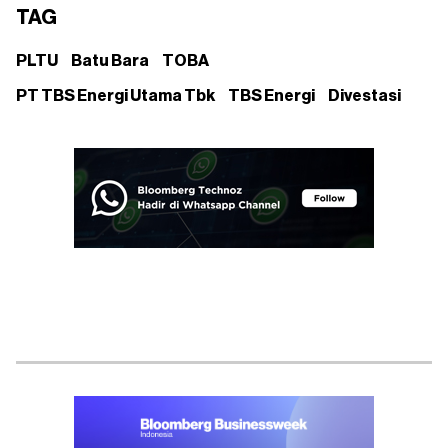
TAG
PLTU
Batu Bara
TOBA
PT TBS Energi Utama Tbk
TBS Energi
Divestasi