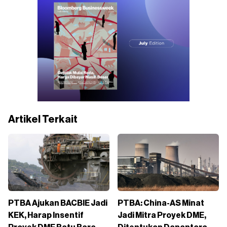
Artikel Terkait
PTBA Ajukan BACBIE Jadi
PTBA: China-AS Minat
KEK, Harap Insentif
Jadi Mitra Proyek DME,