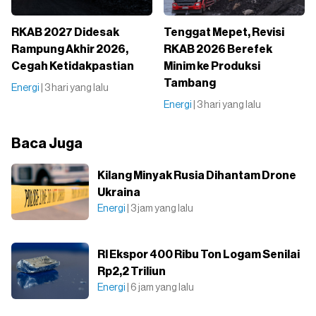
RKAB 2027 Didesak
Tenggat Mepet, Revisi
Rampung Akhir 2026,
RKAB 2026 Berefek
Cegah Ketidakpastian
Minim ke Produksi
Tambang
Energi
| 3 hari yang lalu
Energi
| 3 hari yang lalu
Baca Juga
Kilang Minyak Rusia Dihantam Drone
Ukraina
Energi
| 3 jam yang lalu
RI Ekspor 400 Ribu Ton Logam Senilai
Rp2,2 Triliun
Energi
| 6 jam yang lalu