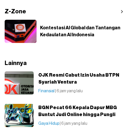
Z-Zone
Kontestasi AI Global dan Tantangan
Kedaulatan AI Indonesia
Lainnya
OJK Resmi Cabut Izin Usaha BTPN
Syariah Ventura
Finansial
| 6 jam yang lalu
BGN Pecat 66 Kepala Dapur MBG
Buntut Judi Online hingga Pungli
Gaya Hidup
| 6 jam yang lalu