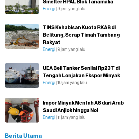
Smelter HPAL Blok Tanamalia
Energi
| 9 jam yang lalu
TINS Kehabisan Kuota RKAB di
Belitung, Serap Timah Tambang
Rakyat
Energi
| 9 jam yang lalu
UEA Beli Tanker Senilai Rp23 T di
Tengah Lonjakan Ekspor Minyak
Energi
| 10 jam yang lalu
Impor Minyak Mentah AS dari Arab
Saudi Anjlok hingga Nol
Energi
| 11 jam yang lalu
Berita Utama