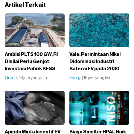
Artikel Terkait
Ambisi PLTS 100 GW, RI
Vale: Permintaan Nikel
Dinilai Perlu Genjot
Didominasi Industri
Investasi Pabrik BESS
Baterai EV pada 2030
Green
| 18 jam yang lalu
Energi
| 18 jam yang lalu
Apindo Minta Insentif EV
Biaya Smelter HPAL Naik