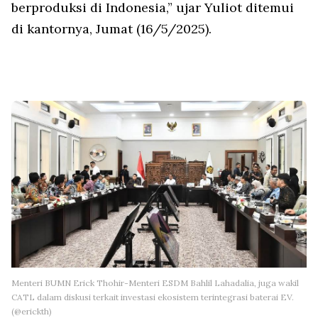
berproduksi di Indonesia,” ujar Yuliot ditemui
di kantornya, Jumat (16/5/2025).
Menteri BUMN Erick Thohir-Menteri ESDM Bahlil Lahadalia, juga wakil
CATL dalam diskusi terkait investasi ekosistem terintegrasi baterai EV.
(@erickth)