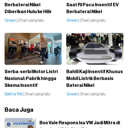
Berbaterai Nikel
Saat RI Pacu Insentif EV
Diberikan Hulu ke Hilir
Berbaterai Nikel
Green
| 2 hari yang lalu
Green
| 2 hari yang lalu
Serba-serbi Motor Listri
Bahlil Kaji Insentif Khusus
Nasional: Pabrik hingga
Mobil Listrik Berbasis
Skema Insentif
Baterai Nikel
Sektor Riil
| 3 hari yang lalu
Green
| 3 hari yang lalu
Baca Juga
Bos Vale Respons Isu VW Jadi Mitra di