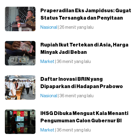
Praperadilan Eks Jampidsus: Gugat
Status Tersangka dan Penyitaan
Nasional
| 26 menit yang lalu
Rupiah Ikut Tertekan di Asia, Harga
Minyak Jadi Beban
Market
| 36 menit yang lalu
Daftar Inovasi BRIN yang
Dipaparkan di Hadapan Prabowo
Nasional
| 36 menit yang lalu
IHSG Dibuka Menguat Kala Menanti
Pengumuman Calon Gubernur BI
Market
| 36 menit yang lalu