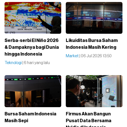
Serba-serbi El Niño 2026
Likuiditas Bursa Saham
& Dampaknya bagi Dunia
Indonesia Masih Kering
hingga Indonesia
Market
| 06 Jul 2026 13:50
Teknologi
| 6 hari yang lalu
Bursa Saham Indonesia
Firmus Akan Bangun
Masih Sepi
Pusat Data Bersama