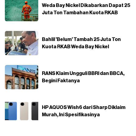
Weda Bay Nickel Dikabarkan Dapat 25
Juta Ton Tambahan Kuota RKAB
Bahlil 'Belum' Tambah 25 Juta Ton
Kuota RKAB Weda Bay Nickel
RANS Klaim Ungguli BBRI dan BBCA,
Begini Faktanya
HP AQUOS Wish6 dari Sharp Diklaim
Murah, Ini Spesifikasinya