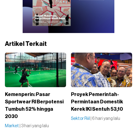
Artikel Terkait
Kemenperin: Pasar
Proyek Pemerintah-
Sportwear RI Berpotensi
Permintaan Domestik
Tumbuh 52% hingga
Kerek IKI Sentuh 53,10
2030
Sektor Riil
| 6 hari yang lalu
Market
| 3 hari yang lalu