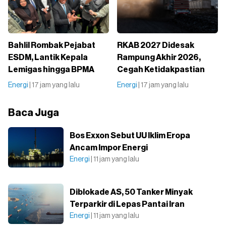
Bahlil Rombak Pejabat
RKAB 2027 Didesak
ESDM, Lantik Kepala
Rampung Akhir 2026,
Lemigas hingga BPMA
Cegah Ketidakpastian
Energi
| 17 jam yang lalu
Energi
| 17 jam yang lalu
Baca Juga
Bos Exxon Sebut UU Iklim Eropa
Ancam Impor Energi
Energi
| 11 jam yang lalu
Diblokade AS, 50 Tanker Minyak
Terparkir di Lepas Pantai Iran
Energi
| 11 jam yang lalu