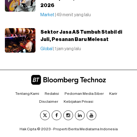
2026
Market
| 49 menit yang lalu
Sektor Jasa AS Tumbuh Stabil di
Juli, Pesanan Baru Melesat
Global
| 1 jam yang lalu
Tentang Kami
Redaksi
Pedoman Media Siber
Karir
Disclaimer
Kebijakan Privasi
Hak Cipta © 2023 - Properti Berita Mediatama Indonesia