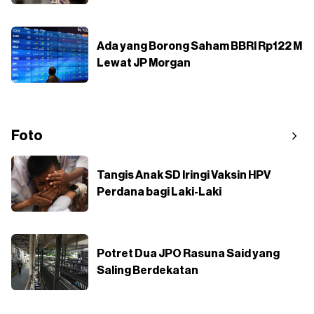
Ada yang Borong Saham BBRI Rp122 M
Lewat JP Morgan
Foto
Tangis Anak SD Iringi Vaksin HPV
Perdana bagi Laki-Laki
Potret Dua JPO Rasuna Said yang
Saling Berdekatan