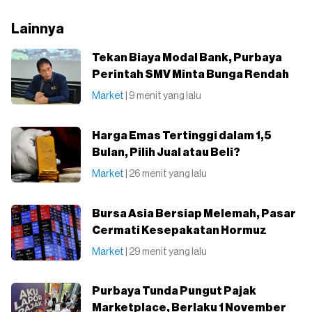
Lainnya
Tekan Biaya Modal Bank, Purbaya
Perintah SMV Minta Bunga Rendah
Market
| 9 menit yang lalu
Harga Emas Tertinggi dalam 1,5
Bulan, Pilih Jual atau Beli?
Market
| 26 menit yang lalu
Bursa Asia Bersiap Melemah, Pasar
Cermati Kesepakatan Hormuz
Market
| 29 menit yang lalu
Purbaya Tunda Pungut Pajak
Marketplace, Berlaku 1 November