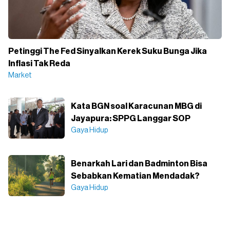
Petinggi The Fed Sinyalkan Kerek Suku Bunga Jika
Inflasi Tak Reda
Market
Kata BGN soal Karacunan MBG di
Jayapura: SPPG Langgar SOP
Gaya Hidup
Benarkah Lari dan Badminton Bisa
Sebabkan Kematian Mendadak?
Gaya Hidup