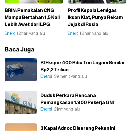
BRIN: Pemakaian CNG
Profil Kepala Lemigas
Mampu Bertahan 1,5 Kali
Iksan Kiat, Punya Rekam
Lebih Awet dari LPG
Jejak di Rusia
Energi
| 2 hari yang lalu
Energi
| 2 hari yang lalu
Baca Juga
RI Ekspor 400 Ribu Ton Logam Senilai
Rp2,2 Triliun
Energi
| 39 menit yang lalu
Duduk Perkara Rencana
Pemangkasan 1.900 Pekerja GNI
Energi
| 2 jam yang lalu
3 Kapal Adnoc Diserang Pekan Ini