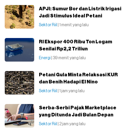
APJI: Sumur Bor dan Listrik Irigasi
Jadi Stimulus Ideal Petani
Sektor Riil
| 1 menit yang lalu
RI Ekspor 400 Ribu Ton Logam
Senilai Rp2,2 Triliun
Energi
| 39 menit yang lalu
Petani Gula Minta Relaksasi KUR
dan Benih Hadapi El Nino
Sektor Riil
| 1 jam yang lalu
Serba-Serbi Pajak Marketplace
yang Ditunda Jadi Bulan Depan
Sektor Riil
| 2 jam yang lalu