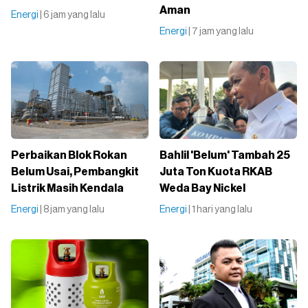
Aman
Energi
| 6 jam yang lalu
Energi
| 7 jam yang lalu
Perbaikan Blok Rokan
Bahlil 'Belum' Tambah 25
Belum Usai, Pembangkit
Juta Ton Kuota RKAB
Listrik Masih Kendala
Weda Bay Nickel
Energi
| 8 jam yang lalu
Energi
| 1 hari yang lalu