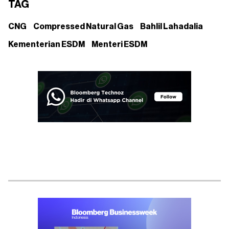
TAG
CNG
Compressed Natural Gas
Bahlil Lahadalia
Kementerian ESDM
Menteri ESDM