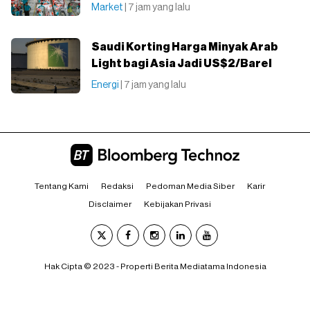
Market
| 7 jam yang lalu
Saudi Korting Harga Minyak Arab
Light bagi Asia Jadi US$2/Barel
Energi
| 7 jam yang lalu
Tentang Kami
Redaksi
Pedoman Media Siber
Karir
Disclaimer
Kebijakan Privasi
Hak Cipta © 2023 - Properti Berita Mediatama Indonesia