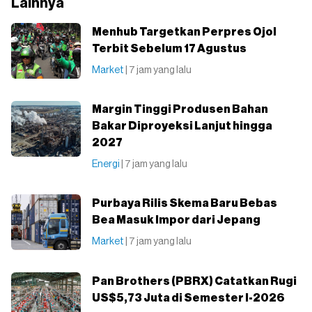
Lainnya
Menhub Targetkan Perpres Ojol
Terbit Sebelum 17 Agustus
Market
| 7 jam yang lalu
Margin Tinggi Produsen Bahan
Bakar Diproyeksi Lanjut hingga
2027
Energi
| 7 jam yang lalu
Purbaya Rilis Skema Baru Bebas
Bea Masuk Impor dari Jepang
Market
| 7 jam yang lalu
Pan Brothers (PBRX) Catatkan Rugi
US$5,73 Juta di Semester I-2026