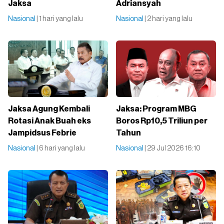
Jaksa
Adriansyah
Nasional
| 1 hari yang lalu
Nasional
| 2 hari yang lalu
Jaksa Agung Kembali
Jaksa: Program MBG
Rotasi Anak Buah eks
Boros Rp10,5 Triliun per
Jampidsus Febrie
Tahun
Nasional
| 6 hari yang lalu
Nasional
| 29 Jul 2026 16:10