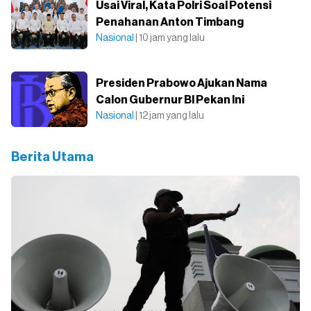
Usai Viral, Kata Polri Soal Potensi
Penahanan Anton Timbang
Nasional
| 10 jam yang lalu
Presiden Prabowo Ajukan Nama
Calon Gubernur BI Pekan Ini
Nasional
| 12 jam yang lalu
Berita Utama