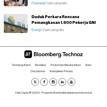
Finansial
| 1 jam yang lalu
Duduk Perkara Rencana
Pemangkasan 1.900 Pekerja GNI
Energi
| 2 jam yang lalu
Tentang Kami
Redaksi
Pedoman Media Siber
Karir
Disclaimer
Kebijakan Privasi
Hak Cipta © 2023 - Properti Berita Mediatama Indonesia