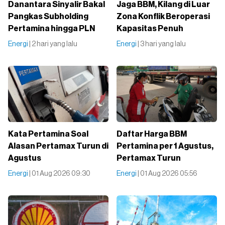
Danantara Sinyalir Bakal
Jaga BBM, Kilang di Luar
Pangkas Subholding
Zona Konflik Beroperasi
Pertamina hingga PLN
Kapasitas Penuh
Energi
| 2 hari yang lalu
Energi
| 3 hari yang lalu
Kata Pertamina Soal
Daftar Harga BBM
Alasan Pertamax Turun di
Pertamina per 1 Agustus,
Agustus
Pertamax Turun
Energi
| 01 Aug 2026 09:30
Energi
| 01 Aug 2026 05:56