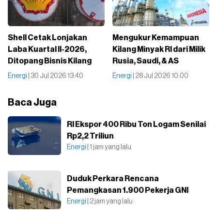
Shell Cetak Lonjakan
Mengukur Kemampuan
Laba Kuartal II-2026,
Kilang Minyak RI dari Milik
Ditopang Bisnis Kilang
Rusia, Saudi, & AS
Energi
| 30 Jul 2026 13:40
Energi
| 28 Jul 2026 10:00
Baca Juga
RI Ekspor 400 Ribu Ton Logam Senilai
Rp2,2 Triliun
Energi
| 1 jam yang lalu
Duduk Perkara Rencana
Pemangkasan 1.900 Pekerja GNI
Energi
| 2 jam yang lalu