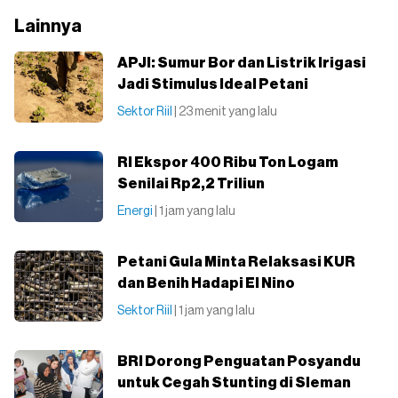
Lainnya
APJI: Sumur Bor dan Listrik Irigasi
Jadi Stimulus Ideal Petani
Sektor Riil
| 23 menit yang lalu
RI Ekspor 400 Ribu Ton Logam
Senilai Rp2,2 Triliun
Energi
| 1 jam yang lalu
Petani Gula Minta Relaksasi KUR
dan Benih Hadapi El Nino
Sektor Riil
| 1 jam yang lalu
BRI Dorong Penguatan Posyandu
untuk Cegah Stunting di Sleman