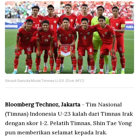
Skuad Garuda Muda Timnas U-23. (Dok: AFC)
Bloomberg Technoz, Jakarta
- Tim Nasional
(Timnas) Indonesia U-23 kalah dari Timnas Irak
dengan skor 1-2. Pelatih Timnas, Shin Tae Yong
pun memberikan selamat kepada Irak.