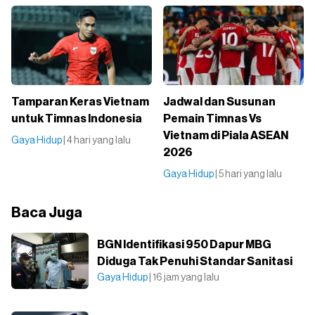
Tamparan Keras Vietnam
Jadwal dan Susunan
untuk Timnas Indonesia
Pemain Timnas Vs
Vietnam di Piala ASEAN
Gaya Hidup
| 4 hari yang lalu
2026
Gaya Hidup
| 5 hari yang lalu
Baca Juga
BGN Identifikasi 950 Dapur MBG
Diduga Tak Penuhi Standar Sanitasi
Gaya Hidup
| 16 jam yang lalu