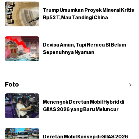
Trump Umumkan Proyek Mineral Kritis
Rp53 T, Mau Tandingi China
Devisa Aman, Tapi Neraca BI Belum
Sepenuhnya Nyaman
Foto
Menengok Deretan Mobil Hybrid di
GIIAS 2026 yang Baru Meluncur
Deretan Mobil Konsep di GIIAS 2026