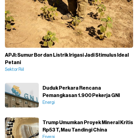
APJI: Sumur Bor dan Listrik Irigasi Jadi Stimulus Ideal
Petani
Sektor Riil
Duduk Perkara Rencana
Pemangkasan 1.900 Pekerja GNI
Energi
Trump Umumkan Proyek Mineral Kritis
Rp53 T, Mau Tandingi China
Energi