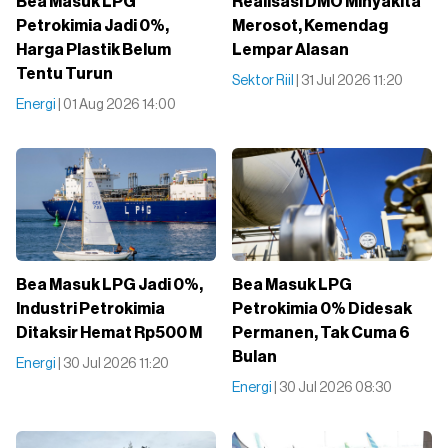
Bea Masuk LPG
Realisasi DMO Minyakita
Petrokimia Jadi 0%,
Merosot, Kemendag
Harga Plastik Belum
Lempar Alasan
Tentu Turun
Sektor Riil
| 31 Jul 2026 11:20
Energi
| 01 Aug 2026 14:00
Bea Masuk LPG Jadi 0%,
Bea Masuk LPG
Industri Petrokimia
Petrokimia 0% Didesak
Ditaksir Hemat Rp500 M
Permanen, Tak Cuma 6
Bulan
Energi
| 30 Jul 2026 11:20
Energi
| 30 Jul 2026 08:30