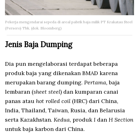
Pekerja mengendarai sepeda di areal pabrik baja milik PT Krakatau Steel
(Persero) Tbk. (dok. Bloomberg)
Jenis Baja Dumping
Dia pun mengelaborasi terdapat beberapa
produk baja yang dikenakan BMAD karena
merupakan barang dumping.
Pertama,
baja
lembaran (
sheet steel
) dan kumparan canai
panas atau
hot rolled coil
(HRC) dari China,
India, Thailand, Taiwan, Rusia, dan Belarusia
serta Kazakhstan.
Kedua
, produk
I
dan
H Section
untuk baja karbon dari China.