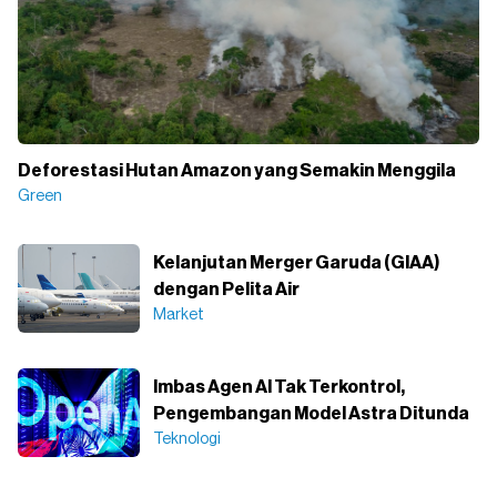
Deforestasi Hutan Amazon yang Semakin Menggila
Green
Kelanjutan Merger Garuda (GIAA)
dengan Pelita Air
Market
Imbas Agen AI Tak Terkontrol,
Pengembangan Model Astra Ditunda
Teknologi