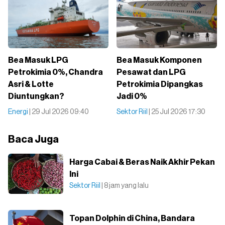
Bea Masuk LPG
Bea Masuk Komponen
Petrokimia 0%, Chandra
Pesawat dan LPG
Asri & Lotte
Petrokimia Dipangkas
Diuntungkan?
Jadi 0%
Energi
| 29 Jul 2026 09:40
Sektor Riil
| 25 Jul 2026 17:30
Baca Juga
Harga Cabai & Beras Naik Akhir Pekan
Ini
Sektor Riil
| 8 jam yang lalu
Topan Dolphin di China, Bandara