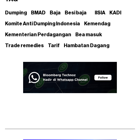
Dumping
BMAD
Baja
Besi baja
IISIA
KADI
Komite Anti Dumping Indonesia
Kemendag
Kementerian Perdagangan
Bea masuk
Trade remedies
Tarif
Hambatan Dagang