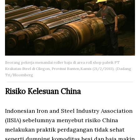
Seorang pekerja menandai roller baja di area roll shop pabrik PT
Krakatau Steel di Cilegon, Provinsi Banten,Kamis (21/2/2013). (Dadang
Tri/Bloomberg
Risiko Kelesuan China
Indonesian Iron and Steel Industry Association
(IISIA) sebelumnya menyebut risiko China
melakukan praktik perdagangan tidak sehat
seperti dumping komoditas besi dan baja makin