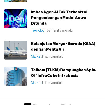
Imbas Agen AI Tak Terkontrol,
Pengembangan Model Astra
Ditunda
Teknologi
| 53 menit yang lalu
Kelanjutan Merger Garuda (GIAA)
dengan Pelita Air
Market
| 1 jam yang lalu
Telkom (TLKM) Rampungkan Spin-
Off InfraCo ke InfraNexia
Market
| 1 jam yang lalu