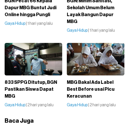
BGN Pecat 66 Kepala
BGN: Minim Sanitasi,
Dapur MBG Buntut Judi
Sekolah Umum Belum
Online hingga Pungli
Layak Bangun Dapur
MBG
Gaya Hidup
| 1 hari yang lalu
Gaya Hidup
| 1 hari yang lalu
833 SPPG Ditutup, BGN
MBG Bakal Ada Label
Pastikan Siswa Dapat
Best Before usai Picu
MBG
Keracunan
Gaya Hidup
| 2 hari yang lalu
Gaya Hidup
| 2 hari yang lalu
Baca Juga