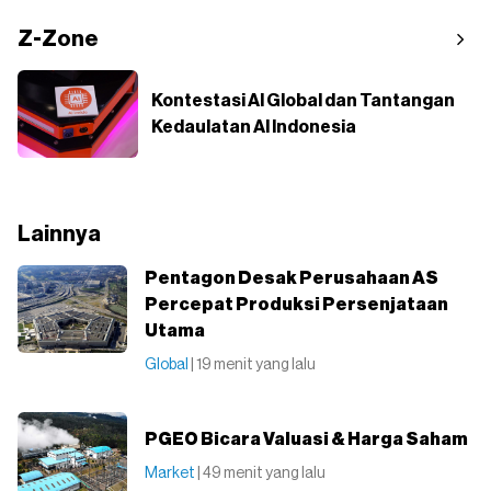
Z-Zone
Kontestasi AI Global dan Tantangan
Kedaulatan AI Indonesia
Lainnya
Pentagon Desak Perusahaan AS
Percepat Produksi Persenjataan
Utama
Global
| 19 menit yang lalu
PGEO Bicara Valuasi & Harga Saham
Market
| 49 menit yang lalu