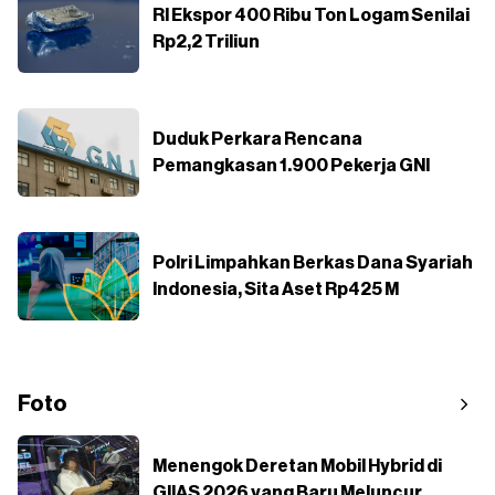
RI Ekspor 400 Ribu Ton Logam Senilai
Rp2,2 Triliun
Duduk Perkara Rencana
Pemangkasan 1.900 Pekerja GNI
Polri Limpahkan Berkas Dana Syariah
Indonesia, Sita Aset Rp425 M
Foto
Menengok Deretan Mobil Hybrid di
GIIAS 2026 yang Baru Meluncur