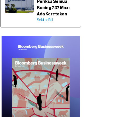
Periksa Semua
Boeing 737 Max:
Ada Keretakan
Sektor Riil