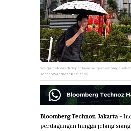
Warga melintas di depan layar pergerakan harga saham
Technoz/Andrean Kristianto)
Bloomberg Technoz, Jakarta
- In
perdagangan hingga jelang siang 