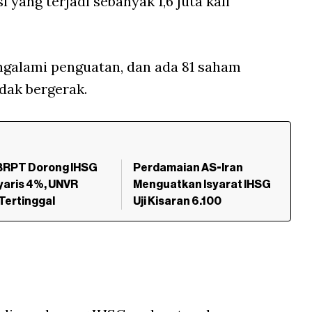
 yang terjadi sebanyak 1,6 juta kali
galami penguatan, dan ada 81 saham
dak bergerak.
BRPT Dorong IHSG
Perdamaian AS-Iran
yaris 4%, UNVR
Menguatkan Isyarat IHSG
Tertinggal
Uji Kisaran 6.100