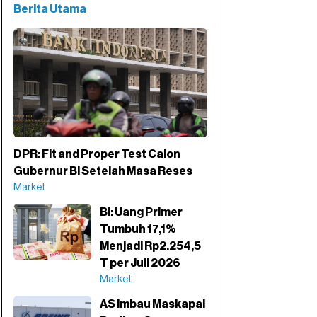
Berita Utama
DPR: Fit and Proper Test Calon
Gubernur BI Setelah Masa Reses
Market
BI: Uang Primer
Tumbuh 17,1%
Menjadi Rp2.254,5
T per Juli 2026
Market
AS Imbau Maskapai