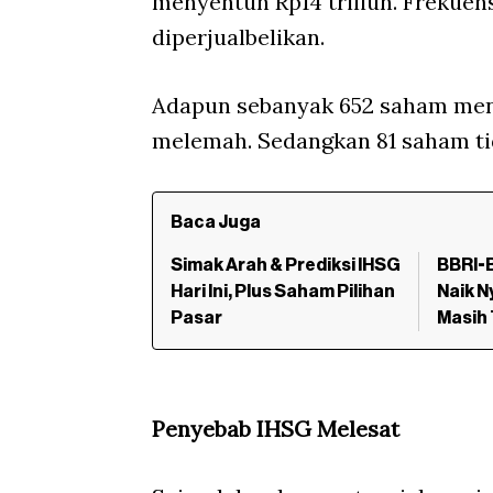
menyentuh Rp14 triliun. Frekuensi
diperjualbelikan.
Adapun sebanyak 652 saham men
melemah. Sedangkan 81 saham ti
Baca Juga
Simak Arah & Prediksi IHSG
BBRI-
Hari Ini, Plus Saham Pilihan
Naik N
Pasar
Masih 
Penyebab IHSG Melesat