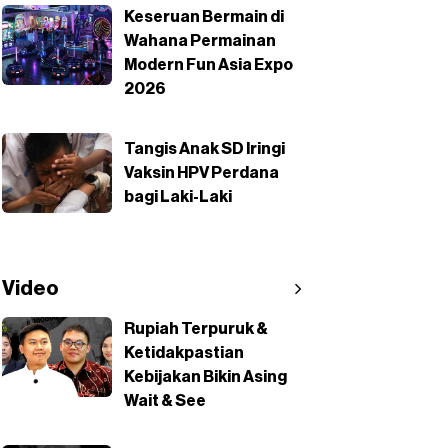
Keseruan Bermain di
Wahana Permainan
Modern Fun Asia Expo
2026
Tangis Anak SD Iringi
Vaksin HPV Perdana
bagi Laki-Laki
Video
Rupiah Terpuruk &
Ketidakpastian
Kebijakan Bikin Asing
Wait & See