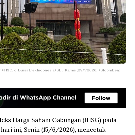
 (IHSG) di Bursa Efek Indonesia (BEI), Kamis (29/1/2026). (Bloomberg
deks Harga Saham Gabungan (IHSG) pada
hari ini, Senin (15/6/2026), mencetak