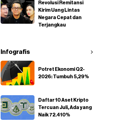
Revolusi Remitansi
Kirim Uang Lintas
Negara Cepat dan
Terjangkau
Infografis
Potret Ekonomi Q2-
2026: Tumbuh 5,29%
Daftar 10 Aset Kripto
Tercuan Juli, Ada yang
Naik 72.410%