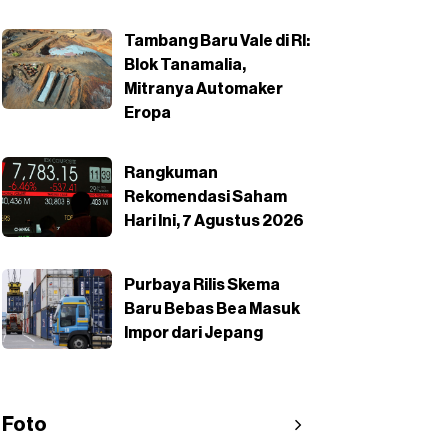
Tambang Baru Vale di RI:
Blok Tanamalia,
Mitranya Automaker
Eropa
Rangkuman
Rekomendasi Saham
Hari Ini, 7 Agustus 2026
Purbaya Rilis Skema
Baru Bebas Bea Masuk
Impor dari Jepang
Foto