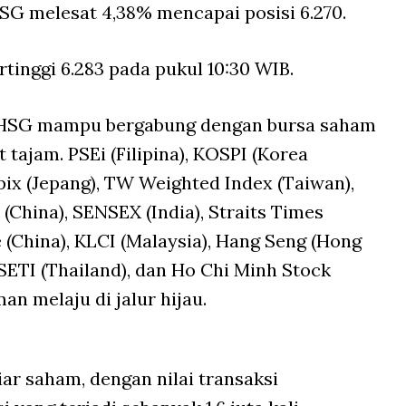
HSG melesat 4,38% mencapai posisi 6.270.
tinggi 6.283 pada pukul 10:30 WIB.
, IHSG mampu bergabung dengan bursa saham
tajam. PSEi (Filipina), KOSPI (Korea
opix (Jepang), TW Weighted Index (Taiwan),
(China), SENSEX (India), Straits Times
 (China), KLCI (Malaysia), Hang Seng (Hong
SETI (Thailand), dan Ho Chi Minh Stock
n melaju di jalur hijau.
iar saham, dengan nilai transaksi