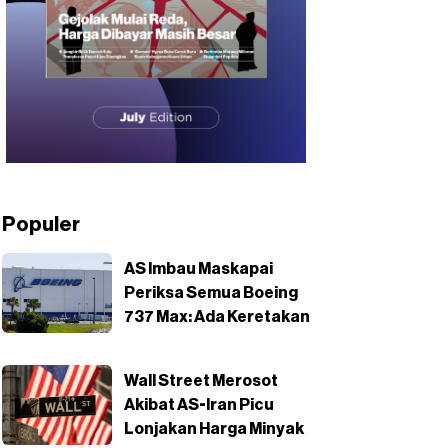
Populer
AS Imbau Maskapai
Periksa Semua Boeing
737 Max: Ada Keretakan
Wall Street Merosot
Akibat AS-Iran Picu
Lonjakan Harga Minyak