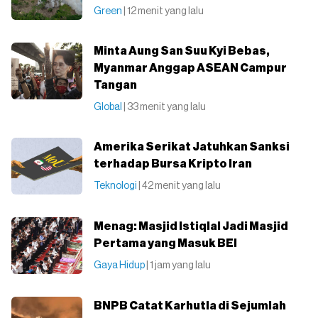
Green
| 12 menit yang lalu
Minta Aung San Suu Kyi Bebas,
Myanmar Anggap ASEAN Campur
Tangan
Global
| 33 menit yang lalu
Amerika Serikat Jatuhkan Sanksi
terhadap Bursa Kripto Iran
Teknologi
| 42 menit yang lalu
Menag: Masjid Istiqlal Jadi Masjid
Pertama yang Masuk BEI
Gaya Hidup
| 1 jam yang lalu
BNPB Catat Karhutla di Sejumlah