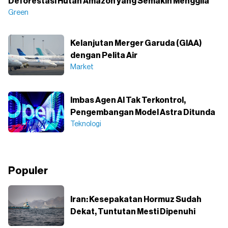
Deforestasi Hutan Amazon yang Semakin Menggila
Green
Kelanjutan Merger Garuda (GIAA)
dengan Pelita Air
Market
Imbas Agen AI Tak Terkontrol,
Pengembangan Model Astra Ditunda
Teknologi
Populer
Iran: Kesepakatan Hormuz Sudah
Dekat, Tuntutan Mesti Dipenuhi