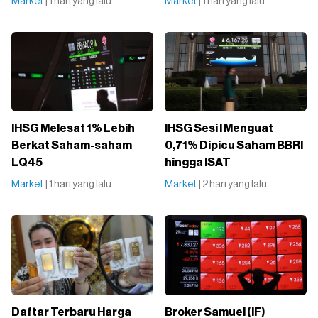
Market
| 1 hari yang lalu
Market
| 1 hari yang lalu
IHSG Melesat 1% Lebih
IHSG Sesi I Menguat
Berkat Saham-saham
0,71% Dipicu Saham BBRI
LQ45
hingga ISAT
Market
| 1 hari yang lalu
Market
| 2 hari yang lalu
Daftar Terbaru Harga
Broker Samuel (IF)