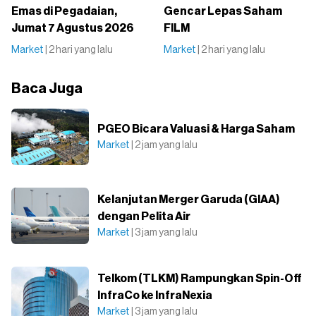
Emas di Pegadaian,
Gencar Lepas Saham
Jumat 7 Agustus 2026
FILM
Market
| 2 hari yang lalu
Market
| 2 hari yang lalu
Baca Juga
PGEO Bicara Valuasi & Harga Saham
Market
| 2 jam yang lalu
Kelanjutan Merger Garuda (GIAA)
dengan Pelita Air
Market
| 3 jam yang lalu
Telkom (TLKM) Rampungkan Spin-Off
InfraCo ke InfraNexia
Market
| 3 jam yang lalu