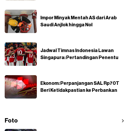
Impor Minyak Mentah AS dari Arab
Saudi Anjlok hingga Nol
Jadwal Timnas Indonesia Lawan
Singapura: Pertandingan Penentu
Ekonom: Perpanjangan SAL Rp70T
Beri Ketidakpastian ke Perbankan
Foto