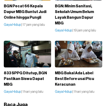
BGN Pecat 66 Kepala
BGN: Minim Sanitasi,
Dapur MBG Buntut Judi
Sekolah Umum Belum
Online hingga Pungli
Layak Bangun Dapur
MBG
Gaya Hidup
| 17 jam yang lalu
Gaya Hidup
| 19 jam yang lalu
833 SPPG Ditutup, BGN
MBG Bakal Ada Label
Pastikan Siswa Dapat
Best Before usai Picu
MBG
Keracunan
Gaya Hidup
| 1 hari yang lalu
Gaya Hidup
| 1 hari yang lalu
Baca Juga