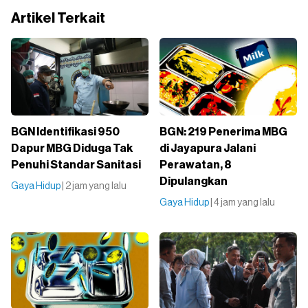
Artikel Terkait
BGN Identifikasi 950
BGN: 219 Penerima MBG
Dapur MBG Diduga Tak
di Jayapura Jalani
Penuhi Standar Sanitasi
Perawatan, 8
Dipulangkan
Gaya Hidup
| 2 jam yang lalu
Gaya Hidup
| 4 jam yang lalu