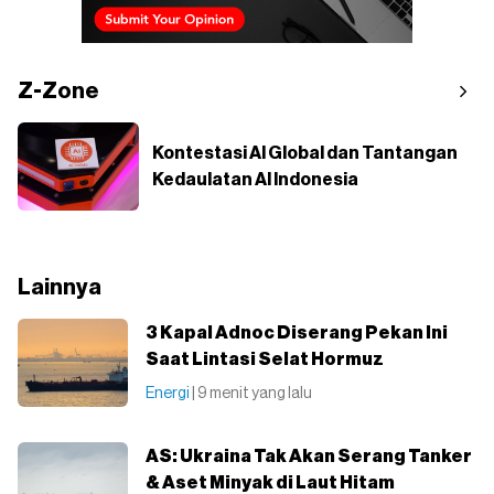
Z-Zone
Kontestasi AI Global dan Tantangan
Kedaulatan AI Indonesia
Lainnya
3 Kapal Adnoc Diserang Pekan Ini
Saat Lintasi Selat Hormuz
Energi
| 9 menit yang lalu
AS: Ukraina Tak Akan Serang Tanker
& Aset Minyak di Laut Hitam