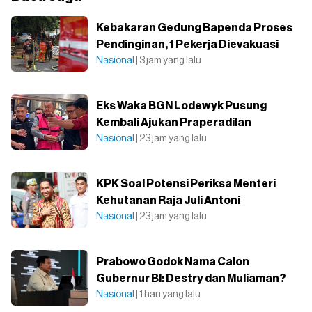
Kebakaran Gedung Bapenda Proses
Pendinginan, 1 Pekerja Dievakuasi
Nasional
| 3 jam yang lalu
Eks Waka BGN Lodewyk Pusung
Kembali Ajukan Praperadilan
Nasional
| 23 jam yang lalu
KPK Soal Potensi Periksa Menteri
Kehutanan Raja Juli Antoni
Nasional
| 23 jam yang lalu
Prabowo Godok Nama Calon
Gubernur BI: Destry dan Muliaman?
Nasional
| 1 hari yang lalu