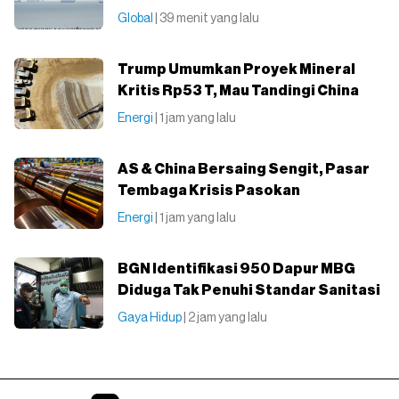
Global
| 39 menit yang lalu
Trump Umumkan Proyek Mineral
Kritis Rp53 T, Mau Tandingi China
Energi
| 1 jam yang lalu
AS & China Bersaing Sengit, Pasar
Tembaga Krisis Pasokan
Energi
| 1 jam yang lalu
BGN Identifikasi 950 Dapur MBG
Diduga Tak Penuhi Standar Sanitasi
Gaya Hidup
| 2 jam yang lalu