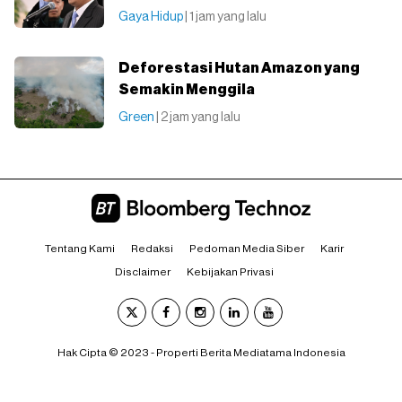
Gaya Hidup
| 1 jam yang lalu
Deforestasi Hutan Amazon yang
Semakin Menggila
Green
| 2 jam yang lalu
Tentang Kami
Redaksi
Pedoman Media Siber
Karir
Disclaimer
Kebijakan Privasi
Hak Cipta © 2023 - Properti Berita Mediatama Indonesia