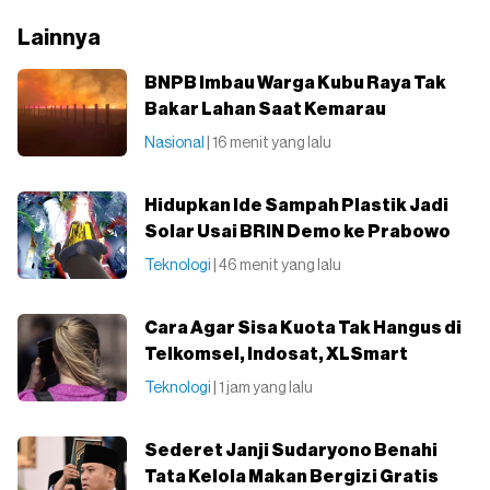
Lainnya
BNPB Imbau Warga Kubu Raya Tak
Bakar Lahan Saat Kemarau
Nasional
| 16 menit yang lalu
Hidupkan Ide Sampah Plastik Jadi
Solar Usai BRIN Demo ke Prabowo
Teknologi
| 46 menit yang lalu
Cara Agar Sisa Kuota Tak Hangus di
Telkomsel, Indosat, XLSmart
Teknologi
| 1 jam yang lalu
Sederet Janji Sudaryono Benahi
Tata Kelola Makan Bergizi Gratis