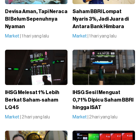
Devisa Aman, Tapi Neraca
Saham BBRI Lompat
BI Belum Sepenuhnya
Nyaris 3%, Jadi Juara di
Nyaman
Antara Bank Himbara
Market
| 1 hari yang lalu
Market
| 1 hari yang lalu
IHSG Melesat 1% Lebih
IHSG Sesi I Menguat
Berkat Saham-saham
0,71% Dipicu Saham BBRI
LQ45
hingga ISAT
Market
| 2 hari yang lalu
Market
| 2 hari yang lalu