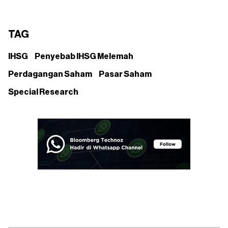
TAG
IHSG
Penyebab IHSG Melemah
Perdagangan Saham
Pasar Saham
Special Research