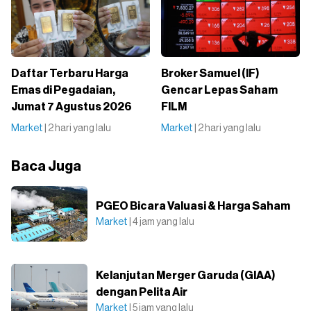
Daftar Terbaru Harga
Broker Samuel (IF)
Emas di Pegadaian,
Gencar Lepas Saham
Jumat 7 Agustus 2026
FILM
Market
| 2 hari yang lalu
Market
| 2 hari yang lalu
Baca Juga
PGEO Bicara Valuasi & Harga Saham
Market
| 4 jam yang lalu
Kelanjutan Merger Garuda (GIAA)
dengan Pelita Air
Market
| 5 jam yang lalu