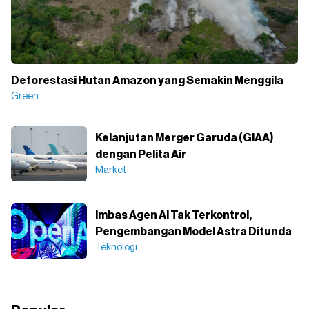
Deforestasi Hutan Amazon yang Semakin Menggila
Green
Kelanjutan Merger Garuda (GIAA)
dengan Pelita Air
Market
Imbas Agen AI Tak Terkontrol,
Pengembangan Model Astra Ditunda
Teknologi