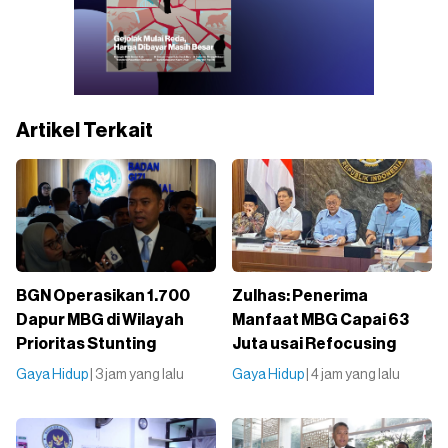
Artikel Terkait
BGN Operasikan 1.700
Zulhas: Penerima
Dapur MBG di Wilayah
Manfaat MBG Capai 63
Prioritas Stunting
Juta usai Refocusing
Gaya Hidup
| 3 jam yang lalu
Gaya Hidup
| 4 jam yang lalu