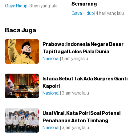
Semarang
Gaya Hidup
| 3 hari yang lalu
Gaya Hidup
| 4 hari yang lalu
Baca Juga
Prabowo: Indonesia Negara Besar
Tapi Gagal Lolos Piala Dunia
Nasional
| 1 jam yang lalu
Istana Sebut Tak Ada Surpres Ganti
Kapolri
Nasional
| 3 jam yang lalu
Usai Viral, Kata Polri Soal Potensi
Penahanan Anton Timbang
Nasional
| 3 jam yang lalu