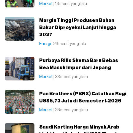
Market
| 13 menit yang lalu
Margin Tinggi Produsen Bahan
Bakar Diproyeksi Lanjut hingga
2027
Energi
| 23 menit yang lalu
Purbaya Rilis Skema Baru Bebas
Bea Masuk Impor dari Jepang
Market
| 33 menit yang lalu
Pan Brothers (PBRX) Catatkan Rugi
US$5,73 Juta di Semester I-2026
Market
| 38 menit yang lalu
Saudi Korting Harga Minyak Arab