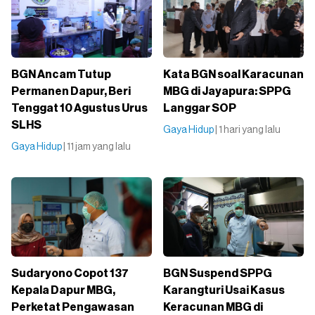
BGN Ancam Tutup
Kata BGN soal Karacunan
Permanen Dapur, Beri
MBG di Jayapura: SPPG
Tenggat 10 Agustus Urus
Langgar SOP
SLHS
Gaya Hidup
| 1 hari yang lalu
Gaya Hidup
| 11 jam yang lalu
Sudaryono Copot 137
BGN Suspend SPPG
Kepala Dapur MBG,
Karangturi Usai Kasus
Perketat Pengawasan
Keracunan MBG di