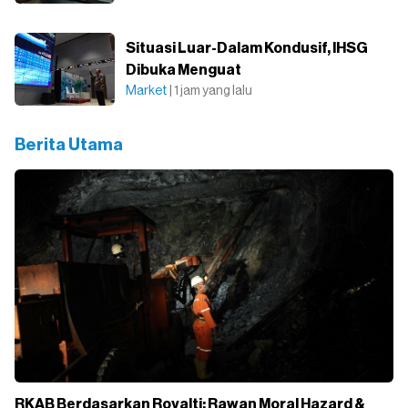
Situasi Luar-Dalam Kondusif, IHSG
Dibuka Menguat
Market
| 1 jam yang lalu
Berita Utama
RKAB Berdasarkan Royalti: Rawan Moral Hazard &