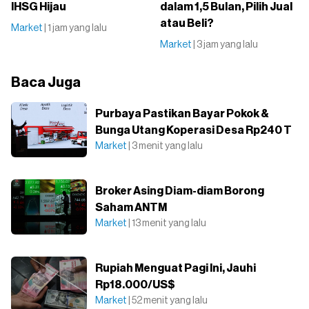
IHSG Hijau
dalam 1,5 Bulan, Pilih Jual
atau Beli?
Market
| 1 jam yang lalu
Market
| 3 jam yang lalu
Baca Juga
Purbaya Pastikan Bayar Pokok &
Bunga Utang Koperasi Desa Rp240 T
Market
| 3 menit yang lalu
Broker Asing Diam-diam Borong
Saham ANTM
Market
| 13 menit yang lalu
Rupiah Menguat Pagi Ini, Jauhi
Rp18.000/US$
Market
| 52 menit yang lalu