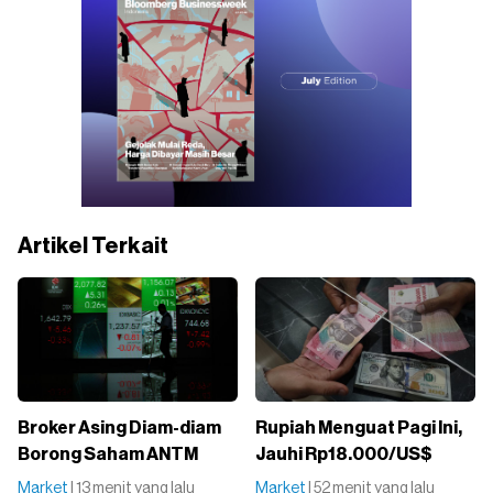
Artikel Terkait
Broker Asing Diam-diam
Rupiah Menguat Pagi Ini,
Borong Saham ANTM
Jauhi Rp18.000/US$
Market
| 13 menit yang lalu
Market
| 52 menit yang lalu