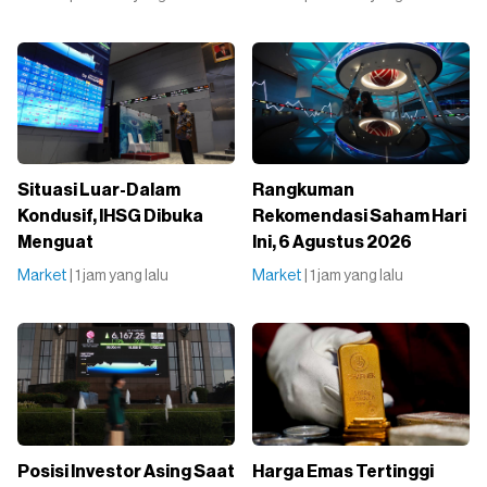
Situasi Luar-Dalam
Rangkuman
Kondusif, IHSG Dibuka
Rekomendasi Saham Hari
Menguat
Ini, 6 Agustus 2026
Market
| 1 jam yang lalu
Market
| 1 jam yang lalu
Posisi Investor Asing Saat
Harga Emas Tertinggi