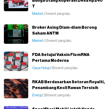
Bunga Utang Koperasi Desa Rp240
T
Market
| 3 menit yang lalu
Broker Asing Diam-diam Borong
Saham ANTM
Market
| 13 menit yang lalu
FDA Setujui Vaksin Flu mRNA
Pertama Moderna
Gaya Hidup
| 18 menit yang lalu
RKAB Berdasarkan Setoran Royalti,
Penambang Kecil Rawan Tersisih
Energi
| 28 menit yang lalu