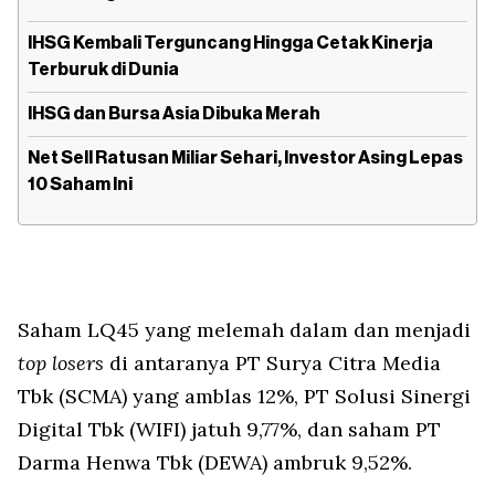
IHSG Kembali Terguncang Hingga Cetak Kinerja
Terburuk di Dunia
IHSG dan Bursa Asia Dibuka Merah
Net Sell Ratusan Miliar Sehari, Investor Asing Lepas
10 Saham Ini
Saham LQ45 yang melemah dalam dan menjadi
top losers
di antaranya PT Surya Citra Media
Tbk (SCMA) yang amblas 12%, PT Solusi Sinergi
Digital Tbk (WIFI) jatuh 9,77%, dan saham PT
Darma Henwa Tbk (DEWA) ambruk 9,52%.