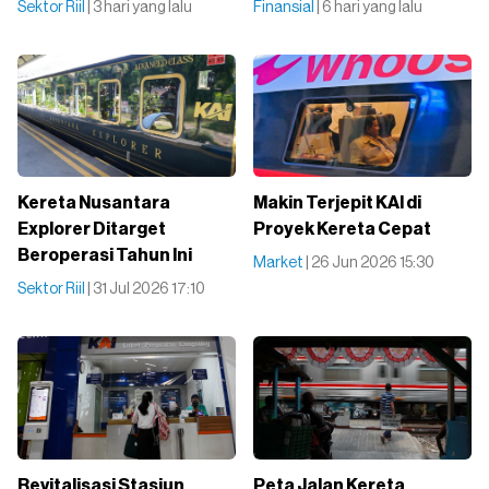
Sektor Riil
| 3 hari yang lalu
Finansial
| 6 hari yang lalu
Kereta Nusantara
Makin Terjepit KAI di
Explorer Ditarget
Proyek Kereta Cepat
Beroperasi Tahun Ini
Market
| 26 Jun 2026 15:30
Sektor Riil
| 31 Jul 2026 17:10
Revitalisasi Stasiun
Peta Jalan Kereta