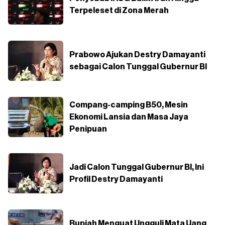
Terpeleset di Zona Merah
Prabowo Ajukan Destry Damayanti
sebagai Calon Tunggal Gubernur BI
Compang-camping B50, Mesin
Ekonomi Lansia dan Masa Jaya
Penipuan
Jadi Calon Tunggal Gubernur BI, Ini
Profil Destry Damayanti
Rupiah Menguat Ungguli Mata Uang