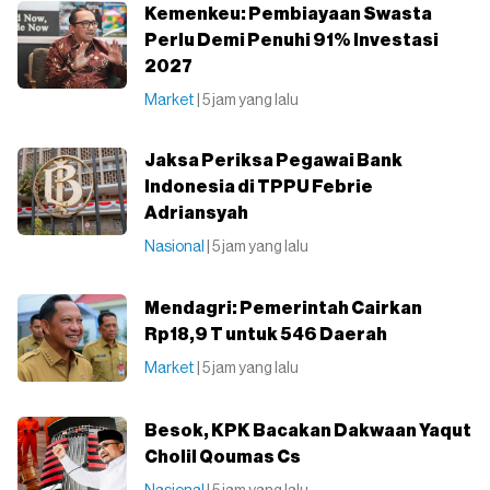
⁠Kemenkeu: Pembiayaan Swasta
Perlu Demi Penuhi 91% Investasi
2027
Market
| 5 jam yang lalu
Jaksa Periksa Pegawai Bank
Indonesia di TPPU Febrie
Adriansyah
Nasional
| 5 jam yang lalu
Mendagri: Pemerintah Cairkan
Rp18,9 T untuk 546 Daerah
Market
| 5 jam yang lalu
Besok, KPK Bacakan Dakwaan Yaqut
Cholil Qoumas Cs