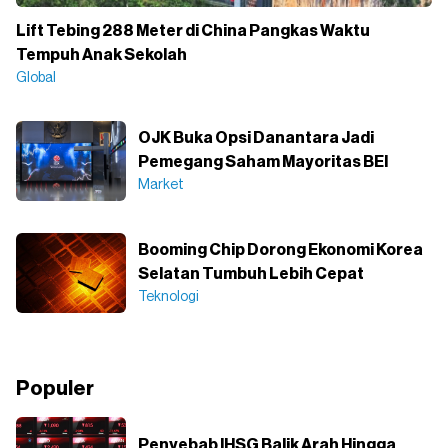
Lift Tebing 288 Meter di China Pangkas Waktu
Tempuh Anak Sekolah
Global
OJK Buka Opsi Danantara Jadi
Pemegang Saham Mayoritas BEI
Market
Booming Chip Dorong Ekonomi Korea
Selatan Tumbuh Lebih Cepat
Teknologi
Populer
Penyebab IHSG Balik Arah Hingga