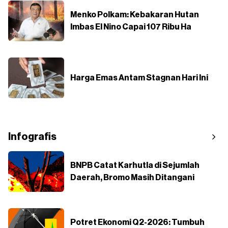
Menko Polkam: Kebakaran Hutan
Imbas El Nino Capai 107 Ribu Ha
Harga Emas Antam Stagnan Hari Ini
Infografis
BNPB Catat Karhutla di Sejumlah
Daerah, Bromo Masih Ditangani
Potret Ekonomi Q2-2026: Tumbuh