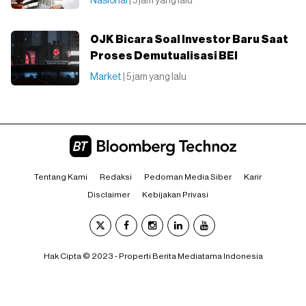
Nasional
| 5 jam yang lalu
OJK Bicara Soal Investor Baru Saat
Proses Demutualisasi BEI
Market
| 5 jam yang lalu
Tentang Kami
Redaksi
Pedoman Media Siber
Karir
Disclaimer
Kebijakan Privasi
Hak Cipta © 2023 - Properti Berita Mediatama Indonesia