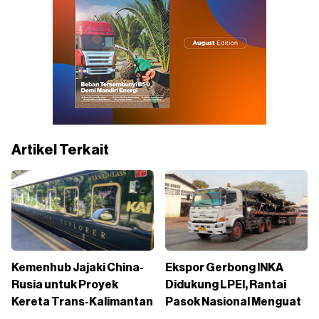
Artikel Terkait
Kemenhub Jajaki China-
Ekspor Gerbong INKA
Rusia untuk Proyek
Didukung LPEI, Rantai
Kereta Trans-Kalimantan
Pasok Nasional Menguat