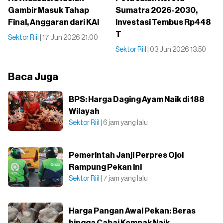
Gambir Masuk Tahap
Sumatra 2026-2030,
Final, Anggaran dari KAI
Investasi Tembus Rp448
T
Sektor Riil
| 17 Jun 2026 21:00
Sektor Riil
| 03 Jun 2026 13:50
Baca Juga
BPS: Harga Daging Ayam Naik di 188
Wilayah
Sektor Riil
| 6 jam yang lalu
Pemerintah Janji Perpres Ojol
Rampung Pekan Ini
Sektor Riil
| 7 jam yang lalu
Harga Pangan Awal Pekan: Beras
hingga Cabai Kompak Naik