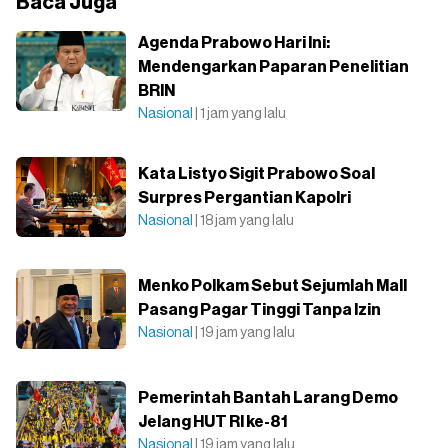
Baca Juga
Agenda Prabowo Hari Ini:
Mendengarkan Paparan Penelitian
BRIN
Nasional
| 1 jam yang lalu
Kata Listyo Sigit Prabowo Soal
Surpres Pergantian Kapolri
Nasional
| 18 jam yang lalu
Menko Polkam Sebut Sejumlah Mall
Pasang Pagar Tinggi Tanpa Izin
Nasional
| 19 jam yang lalu
Pemerintah Bantah Larang Demo
Jelang HUT RI ke-81
Nasional
| 19 jam yang lalu