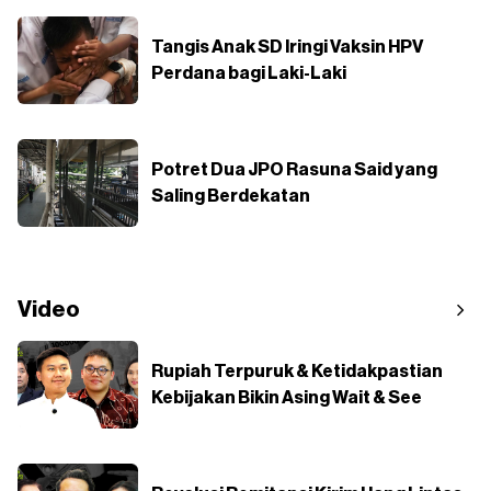
Tangis Anak SD Iringi Vaksin HPV
Perdana bagi Laki-Laki
Potret Dua JPO Rasuna Said yang
Saling Berdekatan
Video
Rupiah Terpuruk & Ketidakpastian
Kebijakan Bikin Asing Wait & See