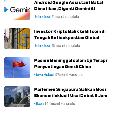
Android Google Assistant Bakal
Dimatikan, Diganti Gemini AI
Teknologi
| 11 menit yang lalu
Investor Kripto Balik ke Bitcoin di
Tengah Ketidakpastian Global
Teknologi
| 19 menit yang lalu
Pasien Meninggal dalam Uji Terapi
Penyuntingan Gen di China
Gaya Hidup
| 32 menit yang lalu
Parlemen Singapura Sahkan Mosi
Ekonomi Inklusif Usai Debat 9 Jam
Global
| 42 menit yang lalu