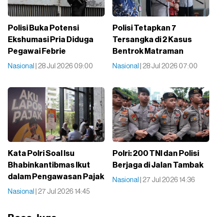
Polisi Buka Potensi
Polisi Tetapkan 7
Ekshumasi Pria Diduga
Tersangka di 2 Kasus
Pegawai Febrie
Bentrok Matraman
Nasional
| 28 Jul 2026 09:00
Nasional
| 28 Jul 2026 07:00
Kata Polri Soal Isu
Polri: 200 TNI dan Polisi
Bhabinkantibmas Ikut
Berjaga di Jalan Tambak
dalam Pengawasan Pajak
Nasional
| 27 Jul 2026 14:36
Nasional
| 27 Jul 2026 14:45