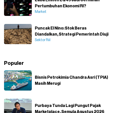
Laba Emiten LQ45 Jadi Cerminan
Pertumbuhan Ekonomi RI?
Market
Puncak El Nino: Stok Beras
Diandalkan, Strategi Pemerintah Diuji
Sektor Riil
Populer
Bisnis Petrokimia Chandra Asri (TPIA)
Masih Merugi
Purbaya Tunda Lagi Pungut Pajak
Marketplace, Semula Agustus 2026