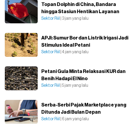
Topan Dolphin di China, Bandara
hingga Stasiun Hentikan Layanan
Sektor Riil
| 3 jam yang lalu
APJI: Sumur Bor dan Listrik Irigasi Jadi
Stimulus Ideal Petani
Sektor Riil
| 4 jam yang lalu
Petani Gula Minta Relaksasi KUR dan
Benih Hadapi El Nino
Sektor Riil
| 5 jam yang lalu
Serba-Serbi Pajak Marketplace yang
Ditunda Jadi Bulan Depan
Sektor Riil
| 6 jam yang lalu