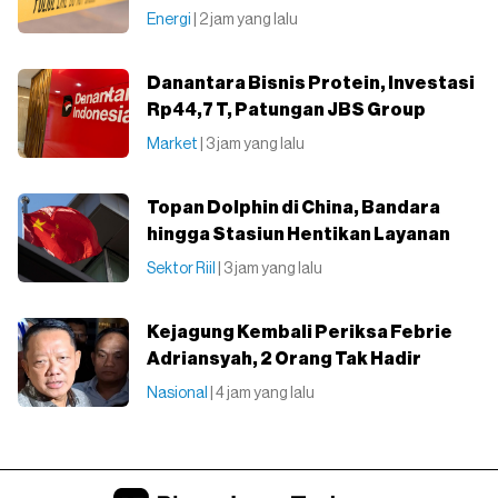
Energi
| 2 jam yang lalu
Danantara Bisnis Protein, Investasi
Rp44,7 T, Patungan JBS Group
Market
| 3 jam yang lalu
Topan Dolphin di China, Bandara
hingga Stasiun Hentikan Layanan
Sektor Riil
| 3 jam yang lalu
Kejagung Kembali Periksa Febrie
Adriansyah, 2 Orang Tak Hadir
Nasional
| 4 jam yang lalu