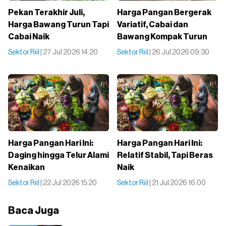
Pekan Terakhir Juli,
Harga Pangan Bergerak
Harga Bawang Turun Tapi
Variatif, Cabai dan
Cabai Naik
Bawang Kompak Turun
Sektor Riil
| 27 Jul 2026 14:20
Sektor Riil
| 26 Jul 2026 09:30
Harga Pangan Hari Ini:
Harga Pangan Hari Ini:
Daging hingga Telur Alami
Relatif Stabil, Tapi Beras
Kenaikan
Naik
Sektor Riil
| 22 Jul 2026 15:20
Sektor Riil
| 21 Jul 2026 16:00
Baca Juga