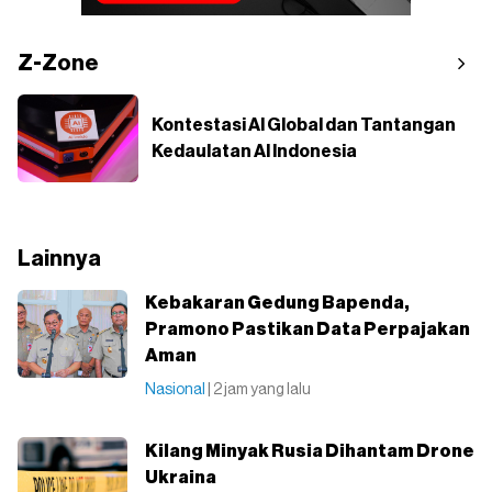
Z-Zone
Kontestasi AI Global dan Tantangan
Kedaulatan AI Indonesia
Lainnya
Kebakaran Gedung Bapenda,
Pramono Pastikan Data Perpajakan
Aman
Nasional
| 2 jam yang lalu
Kilang Minyak Rusia Dihantam Drone
Ukraina