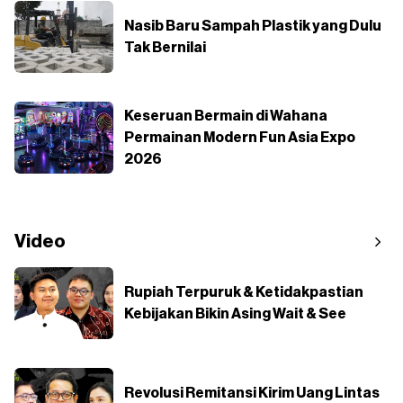
Nasib Baru Sampah Plastik yang Dulu
Tak Bernilai
Keseruan Bermain di Wahana
Permainan Modern Fun Asia Expo
2026
Video
Rupiah Terpuruk & Ketidakpastian
Kebijakan Bikin Asing Wait & See
Revolusi Remitansi Kirim Uang Lintas