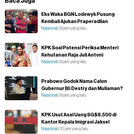
Baca Juga
Eks Waka BGN Lodewyk Pusung
Kembali Ajukan Praperadilan
Nasional
| 8 jam yang lalu
KPK Soal Potensi Periksa Menteri
Kehutanan Raja Juli Antoni
Nasional
| 8 jam yang lalu
Prabowo Godok Nama Calon
Gubernur BI: Destry dan Muliaman?
Nasional
| 8 jam yang lalu
KPK Usut Asal Uang SG$8.500 di
Kantor Kepala Imigrasi Jaksel
Nasional
| 10 jam yang lalu