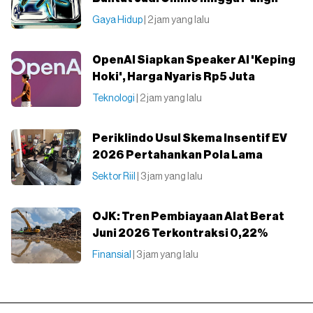
Gaya Hidup
| 2 jam yang lalu
OpenAI Siapkan Speaker AI 'Keping
Hoki', Harga Nyaris Rp5 Juta
Teknologi
| 2 jam yang lalu
Periklindo Usul Skema Insentif EV
2026 Pertahankan Pola Lama
Sektor Riil
| 3 jam yang lalu
OJK: Tren Pembiayaan Alat Berat
Juni 2026 Terkontraksi 0,22%
Finansial
| 3 jam yang lalu