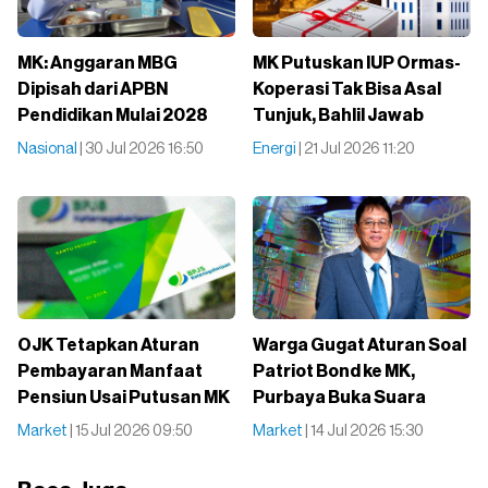
MK: Anggaran MBG
MK Putuskan IUP Ormas-
Dipisah dari APBN
Koperasi Tak Bisa Asal
Pendidikan Mulai 2028
Tunjuk, Bahlil Jawab
Nasional
| 30 Jul 2026 16:50
Energi
| 21 Jul 2026 11:20
OJK Tetapkan Aturan
Warga Gugat Aturan Soal
Pembayaran Manfaat
Patriot Bond ke MK,
Pensiun Usai Putusan MK
Purbaya Buka Suara
Market
| 15 Jul 2026 09:50
Market
| 14 Jul 2026 15:30