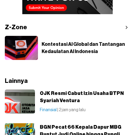
Z-Zone
Kontestasi AI Global dan Tantangan
Kedaulatan AI Indonesia
Lainnya
OJK Resmi Cabut Izin Usaha BTPN
Syariah Ventura
Finansial
| 2 jam yang lalu
BGN Pecat 66 Kepala Dapur MBG
Buntut Judi Online hingga Pungli