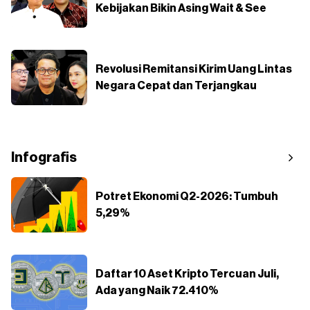
Kebijakan Bikin Asing Wait & See
Revolusi Remitansi Kirim Uang Lintas
Negara Cepat dan Terjangkau
Infografis
Potret Ekonomi Q2-2026: Tumbuh
5,29%
Daftar 10 Aset Kripto Tercuan Juli,
Ada yang Naik 72.410%