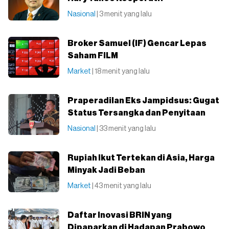
Nasional
| 3 menit yang lalu
Broker Samuel (IF) Gencar Lepas
Saham FILM
Market
| 18 menit yang lalu
Praperadilan Eks Jampidsus: Gugat
Status Tersangka dan Penyitaan
Nasional
| 33 menit yang lalu
Rupiah Ikut Tertekan di Asia, Harga
Minyak Jadi Beban
Market
| 43 menit yang lalu
Daftar Inovasi BRIN yang
Dipaparkan di Hadapan Prabowo