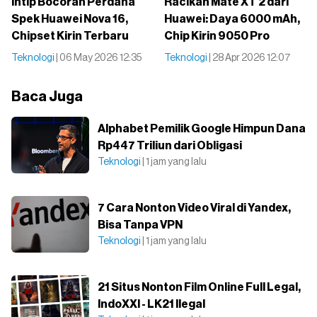
Intip Bocoran Perdana
Racikan Mate XT 2 dari
Spek Huawei Nova 16,
Huawei: Daya 6000 mAh,
Chipset Kirin Terbaru
Chip Kirin 9050 Pro
Teknologi
| 06 May 2026 12:35
Teknologi
| 28 Apr 2026 12:07
Baca Juga
Alphabet Pemilik Google Himpun Dana
Rp447 Triliun dari Obligasi
Teknologi
| 1 jam yang lalu
7 Cara Nonton Video Viral di Yandex,
Bisa Tanpa VPN
Teknologi
| 1 jam yang lalu
21 Situs Nonton Film Online Full Legal,
IndoXXI - LK21 Ilegal