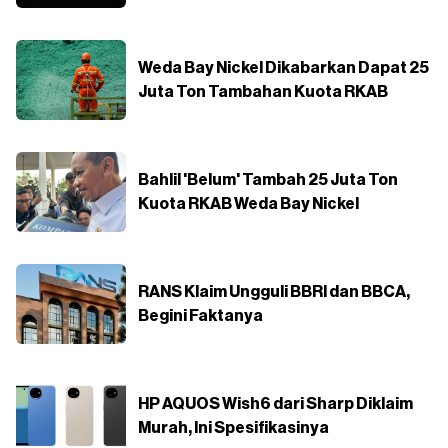
Weda Bay Nickel Dikabarkan Dapat 25
Juta Ton Tambahan Kuota RKAB
Bahlil 'Belum' Tambah 25 Juta Ton
Kuota RKAB Weda Bay Nickel
RANS Klaim Ungguli BBRI dan BBCA,
Begini Faktanya
HP AQUOS Wish6 dari Sharp Diklaim
Murah, Ini Spesifikasinya