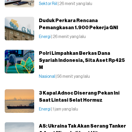
Sektor Riil
| 26 menit yang lalu
Duduk Perkara Rencana
Pemangkasan 1.900 Pekerja GNI
Energi
| 26 menit yang lalu
Polri Limpahkan Berkas Dana
Syariah Indonesia, Sita Aset Rp425
M
Nasional
| 56 menit yang lalu
3 Kapal Adnoc Diserang Pekan Ini
Saat Lintasi Selat Hormuz
Energi
| 1 jam yang lalu
AS: Ukraina Tak Akan Serang Tanker