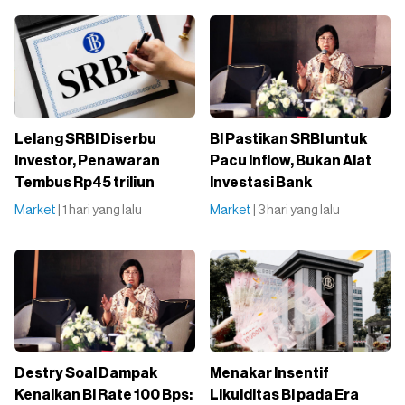
Lelang SRBI Diserbu
BI Pastikan SRBI untuk
Investor, Penawaran
Pacu Inflow, Bukan Alat
Tembus Rp45 triliun
Investasi Bank
Market
| 1 hari yang lalu
Market
| 3 hari yang lalu
Destry Soal Dampak
Menakar Insentif
Kenaikan BI Rate 100 Bps:
Likuiditas BI pada Era