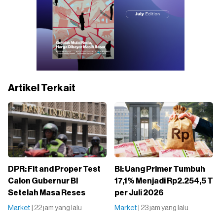
Artikel Terkait
DPR: Fit and Proper Test
BI: Uang Primer Tumbuh
Calon Gubernur BI
17,1% Menjadi Rp2.254,5 T
Setelah Masa Reses
per Juli 2026
Market
| 22 jam yang lalu
Market
| 23 jam yang lalu