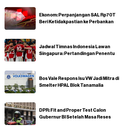
Ekonom: Perpanjangan SAL Rp70T
Beri Ketidakpastian ke Perbankan
Jadwal Timnas Indonesia Lawan
Singapura: Pertandingan Penentu
Bos Vale Respons Isu VW Jadi Mitra di
Smelter HPAL Blok Tanamalia
DPR: Fit and Proper Test Calon
Gubernur BI Setelah Masa Reses