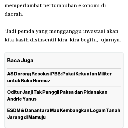
memperlambat pertumbuhan ekonomi di
daerah.
“Jadi pemda yang mengganggu investasi akan
kita kasih disinsentif kira-kira begitu,” ujarnya.
Baca Juga
AS Dorong Resolusi PBB: Pakai Kekuatan Militer
untuk Buka Hormuz
Oditur Janji Tak Panggil Paksa dan Pidanakan
Andrie Yunus
ESDM & Danantara Mau Kembangkan Logam Tanah
Jarang di Mamuju