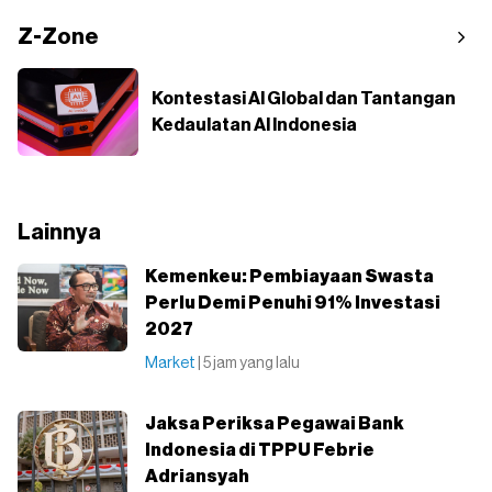
Z-Zone
Kontestasi AI Global dan Tantangan
Kedaulatan AI Indonesia
Lainnya
⁠Kemenkeu: Pembiayaan Swasta
Perlu Demi Penuhi 91% Investasi
2027
Market
| 5 jam yang lalu
Jaksa Periksa Pegawai Bank
Indonesia di TPPU Febrie
Adriansyah