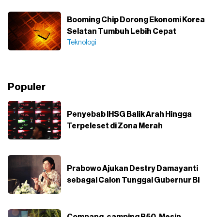
Booming Chip Dorong Ekonomi Korea
Selatan Tumbuh Lebih Cepat
Teknologi
Populer
Penyebab IHSG Balik Arah Hingga
Terpeleset di Zona Merah
Prabowo Ajukan Destry Damayanti
sebagai Calon Tunggal Gubernur BI
Compang-camping B50, Mesin