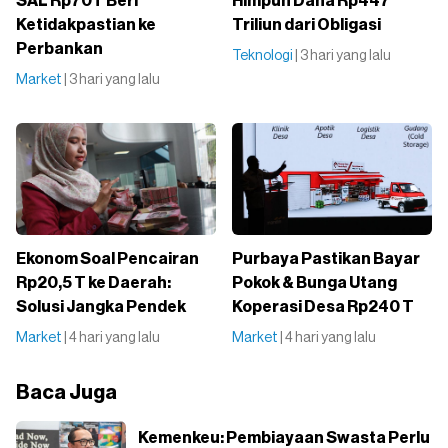
SAL Rp70T Beri
Himpun Dana Rp447
Ketidakpastian ke
Triliun dari Obligasi
Perbankan
Teknologi
| 3 hari yang lalu
Market
| 3 hari yang lalu
Ekonom Soal Pencairan
Purbaya Pastikan Bayar
Rp20,5 T ke Daerah:
Pokok & Bunga Utang
Solusi Jangka Pendek
Koperasi Desa Rp240 T
Market
| 4 hari yang lalu
Market
| 4 hari yang lalu
Baca Juga
⁠Kemenkeu: Pembiayaan Swasta Perlu