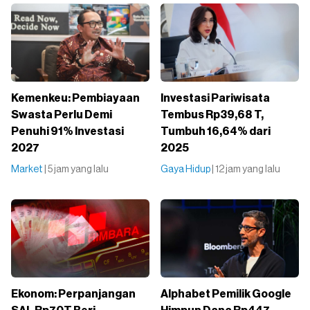
⁠Kemenkeu: Pembiayaan
Investasi Pariwisata
Swasta Perlu Demi
Tembus Rp39,68 T,
Penuhi 91% Investasi
Tumbuh 16,64% dari
2027
2025
Market
| 5 jam yang lalu
Gaya Hidup
| 12 jam yang lalu
Ekonom: Perpanjangan
Alphabet Pemilik Google