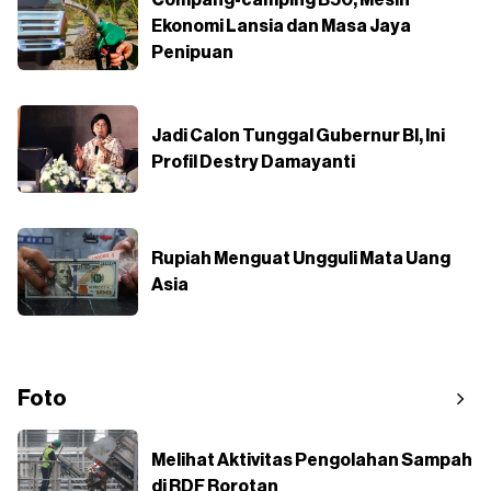
Ekonomi Lansia dan Masa Jaya
Penipuan
Jadi Calon Tunggal Gubernur BI, Ini
Profil Destry Damayanti
Rupiah Menguat Ungguli Mata Uang
Asia
Foto
Melihat Aktivitas Pengolahan Sampah
di RDF Rorotan