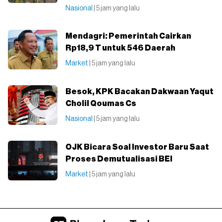
Nasional
| 5 jam yang lalu
Mendagri: Pemerintah Cairkan
Rp18,9 T untuk 546 Daerah
Market
| 5 jam yang lalu
Besok, KPK Bacakan Dakwaan Yaqut
Cholil Qoumas Cs
Nasional
| 5 jam yang lalu
OJK Bicara Soal Investor Baru Saat
Proses Demutualisasi BEI
Market
| 5 jam yang lalu