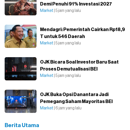
Demi Penuhi 91% Investasi 2027
Market
| 5 jam yang lalu
Mendagri: Pemerintah Cairkan Rp18,9
T untuk 546 Daerah
Market
| 5 jam yang lalu
OJK Bicara Soal Investor Baru Saat
Proses Demutualisasi BEI
Market
| 5 jam yang lalu
OJK Buka Opsi Danantara Jadi
Pemegang Saham Mayoritas BEI
Market
| 6 jam yang lalu
Berita Utama