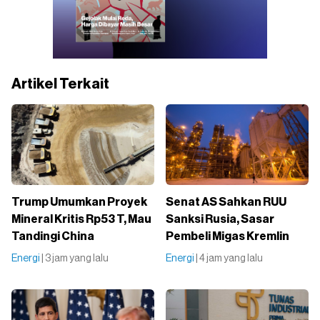
Artikel Terkait
Trump Umumkan Proyek
Senat AS Sahkan RUU
Mineral Kritis Rp53 T, Mau
Sanksi Rusia, Sasar
Tandingi China
Pembeli Migas Kremlin
Energi
| 3 jam yang lalu
Energi
| 4 jam yang lalu