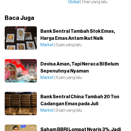
Global
| 1 hari yang lalu
Baca Juga
Bank Sentral Tambah Stok Emas,
Harga Emas Antam Ikut Naik
Market
| 5 jam yang lalu
Devisa Aman, Tapi Neraca BI Belum
Sepenuhnya Nyaman
Market
| 6 jam yang lalu
Bank Sentral China Tambah 20 Ton
Cadangan Emas pada Juli
Market
| 9 jam yang lalu
Saham BBRI Lompat Nyaris 3%, Jadi