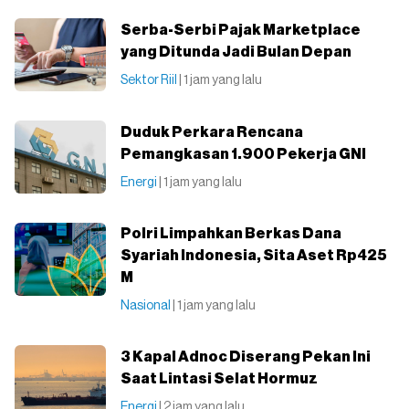
Serba-Serbi Pajak Marketplace
yang Ditunda Jadi Bulan Depan
Sektor Riil
| 1 jam yang lalu
Duduk Perkara Rencana
Pemangkasan 1.900 Pekerja GNI
Energi
| 1 jam yang lalu
Polri Limpahkan Berkas Dana
Syariah Indonesia, Sita Aset Rp425
M
Nasional
| 1 jam yang lalu
3 Kapal Adnoc Diserang Pekan Ini
Saat Lintasi Selat Hormuz
Energi
| 2 jam yang lalu