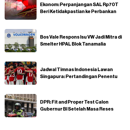
Ekonom: Perpanjangan SAL Rp70T
Beri Ketidakpastian ke Perbankan
Bos Vale Respons Isu VW Jadi Mitra di
Smelter HPAL Blok Tanamalia
Jadwal Timnas Indonesia Lawan
Singapura: Pertandingan Penentu
DPR: Fit and Proper Test Calon
Gubernur BI Setelah Masa Reses