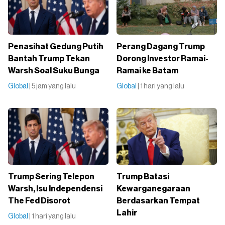
Penasihat Gedung Putih
Perang Dagang Trump
Bantah Trump Tekan
Dorong Investor Ramai-
Warsh Soal Suku Bunga
Ramai ke Batam
Global
| 5 jam yang lalu
Global
| 1 hari yang lalu
Trump Sering Telepon
Trump Batasi
Warsh, Isu Independensi
Kewarganegaraan
The Fed Disorot
Berdasarkan Tempat
Lahir
Global
| 1 hari yang lalu