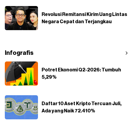
Revolusi Remitansi Kirim Uang Lintas
Negara Cepat dan Terjangkau
Infografis
Potret Ekonomi Q2-2026: Tumbuh
5,29%
Daftar 10 Aset Kripto Tercuan Juli,
Ada yang Naik 72.410%