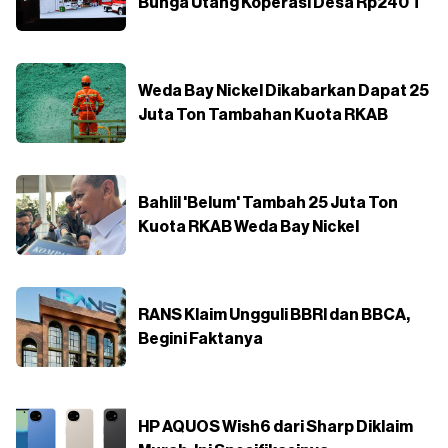
Bunga Utang Koperasi Desa Rp240 T
Weda Bay Nickel Dikabarkan Dapat 25
Juta Ton Tambahan Kuota RKAB
Bahlil 'Belum' Tambah 25 Juta Ton
Kuota RKAB Weda Bay Nickel
RANS Klaim Ungguli BBRI dan BBCA,
Begini Faktanya
HP AQUOS Wish6 dari Sharp Diklaim