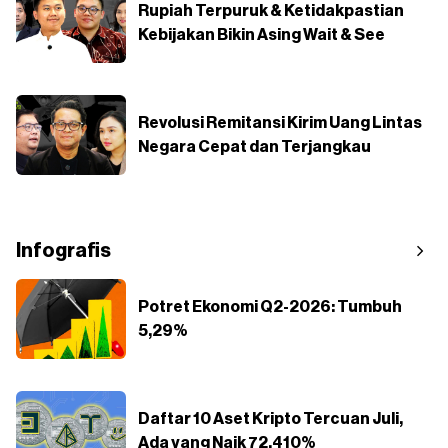
Rupiah Terpuruk & Ketidakpastian
Kebijakan Bikin Asing Wait & See
Revolusi Remitansi Kirim Uang Lintas
Negara Cepat dan Terjangkau
Infografis
Potret Ekonomi Q2-2026: Tumbuh
5,29%
Daftar 10 Aset Kripto Tercuan Juli,
Ada yang Naik 72.410%