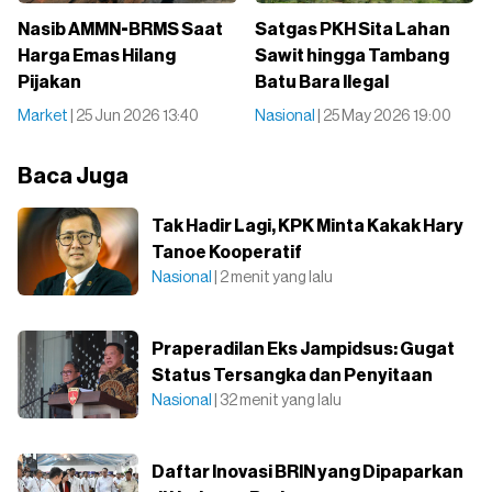
Nasib AMMN-BRMS Saat
Satgas PKH Sita Lahan
Harga Emas Hilang
Sawit hingga Tambang
Pijakan
Batu Bara Ilegal
Market
| 25 Jun 2026 13:40
Nasional
| 25 May 2026 19:00
Baca Juga
Tak Hadir Lagi, KPK Minta Kakak Hary
Tanoe Kooperatif
Nasional
| 2 menit yang lalu
Praperadilan Eks Jampidsus: Gugat
Status Tersangka dan Penyitaan
Nasional
| 32 menit yang lalu
Daftar Inovasi BRIN yang Dipaparkan