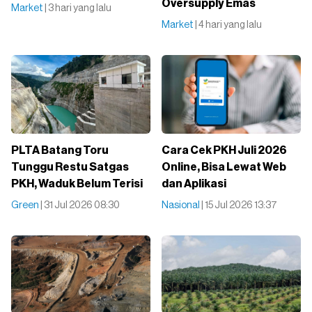
Oversupply Emas
Market
| 3 hari yang lalu
Market
| 4 hari yang lalu
PLTA Batang Toru
Cara Cek PKH Juli 2026
Tunggu Restu Satgas
Online, Bisa Lewat Web
PKH, Waduk Belum Terisi
dan Aplikasi
Green
| 31 Jul 2026 08:30
Nasional
| 15 Jul 2026 13:37