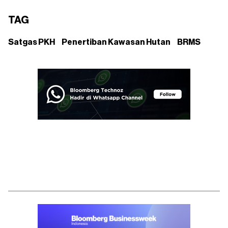
TAG
Satgas PKH
Penertiban Kawasan Hutan
BRMS