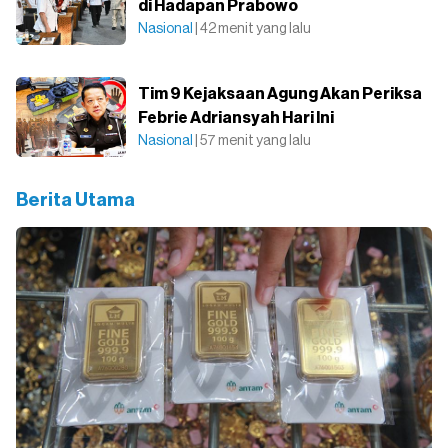
di Hadapan Prabowo
Nasional
| 42 menit yang lalu
Tim 9 Kejaksaan Agung Akan Periksa
Febrie Adriansyah Hari Ini
Nasional
| 57 menit yang lalu
Berita Utama