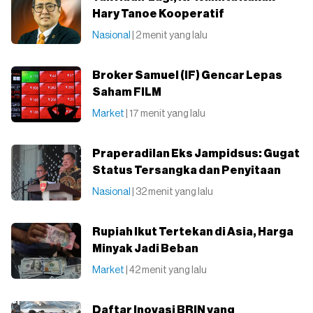
Hary Tanoe Kooperatif
Nasional
| 2 menit yang lalu
Broker Samuel (IF) Gencar Lepas
Saham FILM
Market
| 17 menit yang lalu
Praperadilan Eks Jampidsus: Gugat
Status Tersangka dan Penyitaan
Nasional
| 32 menit yang lalu
Rupiah Ikut Tertekan di Asia, Harga
Minyak Jadi Beban
Market
| 42 menit yang lalu
Daftar Inovasi BRIN yang