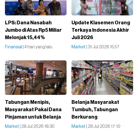
LPS: Dana Nasabah
Update Klasemen Orang
Jumbo di Atas Rp5 Miliar
Terkaya Indonesia Akhir
Melonjak 15,44%
Juli 2026
Finansial
| 4 hari yang lalu
Market
| 31 Jul 2026 15:57
Tabungan Menipis,
Belanja Masyarakat
Masyarakat Pakai Dana
Tumbuh, Tabungan
Pinjaman untuk Belanja
Berkurang
Market
| 28 Jul 2026 18:30
Market
| 28 Jul 2026 17:10