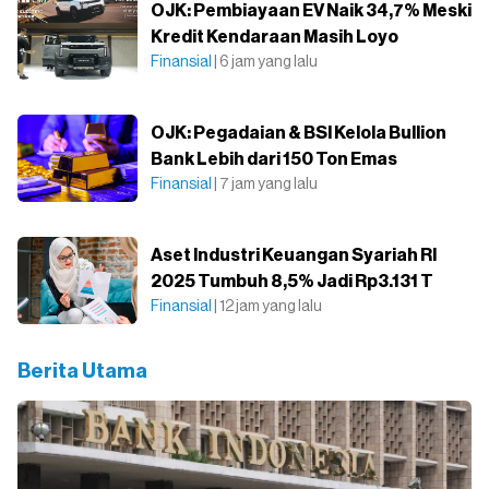
OJK: Pembiayaan EV Naik 34,7% Meski
Kredit Kendaraan Masih Loyo
Finansial
| 6 jam yang lalu
OJK: Pegadaian & BSI Kelola Bullion
Bank Lebih dari 150 Ton Emas
Finansial
| 7 jam yang lalu
Aset Industri Keuangan Syariah RI
2025 Tumbuh 8,5% Jadi Rp3.131 T
Finansial
| 12 jam yang lalu
Berita Utama