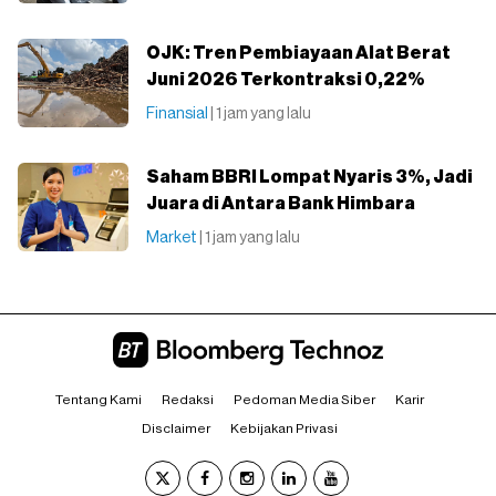
OJK: Tren Pembiayaan Alat Berat
Juni 2026 Terkontraksi 0,22%
Finansial
| 1 jam yang lalu
Saham BBRI Lompat Nyaris 3%, Jadi
Juara di Antara Bank Himbara
Market
| 1 jam yang lalu
Tentang Kami
Redaksi
Pedoman Media Siber
Karir
Disclaimer
Kebijakan Privasi