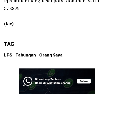
Rp5 miliar menguasai porsi dominan, yaitu
57,88%.
(lav)
TAG
LPS
Tabungan
Orang Kaya