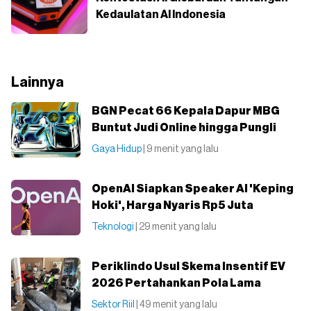
Kedaulatan AI Indonesia
Lainnya
BGN Pecat 66 Kepala Dapur MBG
Buntut Judi Online hingga Pungli
Gaya Hidup
| 9 menit yang lalu
OpenAI Siapkan Speaker AI 'Keping
Hoki', Harga Nyaris Rp5 Juta
Teknologi
| 29 menit yang lalu
Periklindo Usul Skema Insentif EV
2026 Pertahankan Pola Lama
Sektor Riil
| 49 menit yang lalu