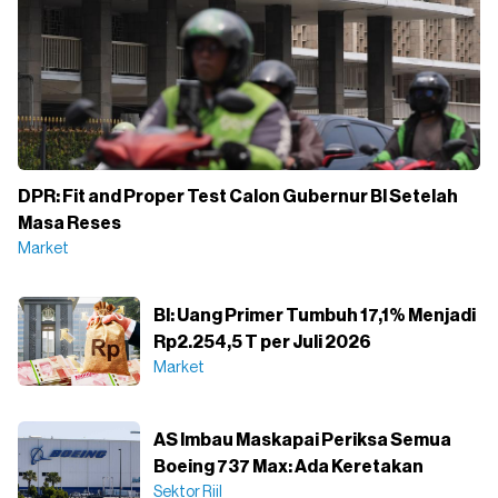
DPR: Fit and Proper Test Calon Gubernur BI Setelah
Masa Reses
Market
BI: Uang Primer Tumbuh 17,1% Menjadi
Rp2.254,5 T per Juli 2026
Market
AS Imbau Maskapai Periksa Semua
Boeing 737 Max: Ada Keretakan
Sektor Riil